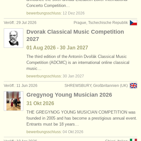
degree courses: baroque bassoon
(1)
Concerto Competition…
instrumentenverkauf
bewerbungsschluss:
12 Dez
2026
kleinanzeigen fagott
(75)
gestohlene instrumente
Veröff.: 29 Jul 2026
Prague, Tschechische Republik
Dvorak Classical Music Competition
fagott verloren
verzeichnisse:
(51)
2027
orchester
01 Aug
2026
-
30 Jan
2027
musikhochschulen
The third edition of the Antonín Dvořák Classical Music
Competition (ADCMC) is an international online classical
music…
jugendorchester
bewerbungsschluss:
30 Jan
2027
musicalchairs:
Veröff.: 11 Jun 2026
SHREWSBURY, Großbritannien (UK)
über musicalchairs
Gregynog Young Musician 2026
31 Okt
2026
kontakt
THE GREGYNOG YOUNG MUSICIAN COMPETITION was
founded in 2005 and has become a prestigious annual event.
rss feeds
Entrants must be 18 years…
bewerbungsschluss:
04 Okt
2026
nachrichten in der klassischen musik