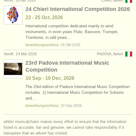
Veröff.: 10 Apr 2026
Chieri, Italien
verlage:
24 Chieri International Competition 2026
anzeige veröffentlichen
22 - 25 Oct, 2026
International competition dedicated mainly to wind
find out about our
ATS
instruments, in even years Flute, Bassoon, Trumpet,
Trombone, in odd years…
ATS
faq
bewerbungsschluss:
16 Okt
2026
einloggen
Veröff.: 24 Mär 2026
PADOVA, Italien
23rd Padova International Music
Competition
10 Sep - 10 Dec, 2026
The 23rd edition of Padova International Music Competition
includes: 1) International Music Competition for Soloists
and…
bewerbungsschluss:
10 Sep
2026
whilst musicalchairs makes every effort to ensure that the information
listed is accurate, fair and genuine, we cannot take responsibility if it
transpires that an advert has misled.