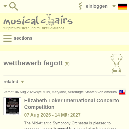
einloggen
anzeige veröffentlichen
für profi-musiker und musikstudierende
sections
anzeigen:
jobs - aufführung
wettbewerb fagott
(5)
jobs - unterrichten
related
jobs - verwaltung
Veröff.: 06 Aug 2026
Wye Mills, Maryland, Vereinigte Staaten von Amerika
jobs - aufführung: fagott
(17)
degree courses
Elizabeth Loker International Concerto
Competition
kurse/
masterclass fagott
(9)
kurse
07 Aug
2026
-
14 Mär
2027
degree courses: fagott
(10)
musikwettbewerbe
The Mid-Atlantic Symphony Orchestra is pleased to
announce the sixth annual Elizabeth Loker International