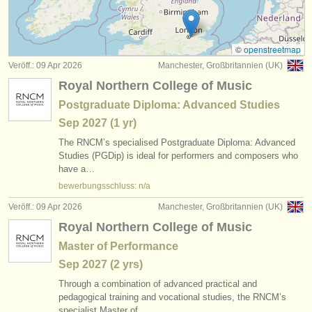
kurse: classical clarinet
(2)
instrumentenverkauf
degree courses: classical clarinet
(5)
gestohlene instrumente
©
openstreetmap
Veröff.: 09 Apr 2026
Manchester, Großbritannien (UK)
klarinettenwettbewerb
verzeichnisse:
(14)
Royal Northern College of Music
orchester
kleinanzeigen klarinette
(14)
Postgraduate Diploma: Advanced Studies
Sep
2027
(1 yr)
musikhochschulen
klarinette verloren
(80)
The RNCM’s specialised Postgraduate Diploma: Advanced
jugendorchester
Studies (PGDip) is ideal for performers and composers who
have a…
musicalchairs:
bewerbungsschluss: n/a
über musicalchairs
Veröff.: 09 Apr 2026
Manchester, Großbritannien (UK)
Royal Northern College of Music
kontakt
Master of Performance
rss feeds
Sep
2027
(2 yrs)
Through a combination of advanced practical and
nachrichten in der klassischen musik
pedagogical training and vocational studies, the RNCM’s
specialist Master of…