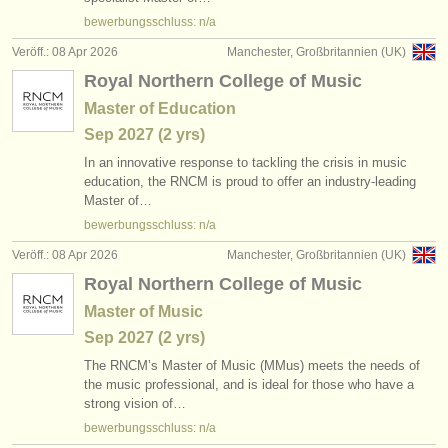
verlage:
bewerbungsschluss: n/a
anzeige veröffentlichen
Veröff.: 08 Apr 2026
Manchester, Großbritannien (UK)
Royal Northern College of Music
find out about our
ATS
Master of Education
ATS
faq
Sep
2027
(2 yrs)
In an innovative response to tackling the crisis in music
einloggen
education, the RNCM is proud to offer an industry-leading
Master of…
bewerbungsschluss: n/a
Veröff.: 08 Apr 2026
Manchester, Großbritannien (UK)
Royal Northern College of Music
Master of Music
Sep
2027
(2 yrs)
The RNCM’s Master of Music (MMus) meets the needs of
the music professional, and is ideal for those who have a
strong vision of…
bewerbungsschluss: n/a