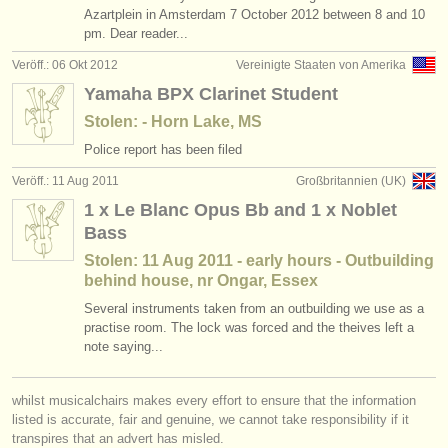
Azartplein in Amsterdam 7 October 2012 between 8 and 10
pm. Dear reader...
Veröff.: 06 Okt 2012
Vereinigte Staaten von Amerika
Yamaha BPX Clarinet Student
Stolen: - Horn Lake, MS
Police report has been filed
Veröff.: 11 Aug 2011
Großbritannien (UK)
1 x Le Blanc Opus Bb and 1 x Noblet
Bass
Stolen: 11 Aug 2011 - early hours - Outbuilding
behind house, nr Ongar, Essex
Several instruments taken from an outbuilding we use as a
practise room. The lock was forced and the theives left a
note saying...
whilst musicalchairs makes every effort to ensure that the information
listed is accurate, fair and genuine, we cannot take responsibility if it
transpires that an advert has misled.