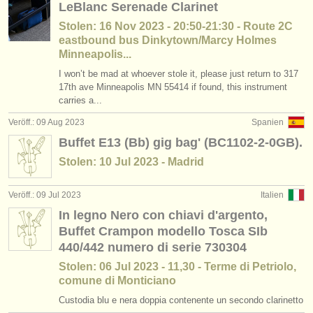
LeBlanc Serenade Clarinet
Stolen: 16 Nov 2023 - 20:50-21:30 - Route 2C
eastbound bus Dinkytown/Marcy Holmes
Minneapolis...
I won’t be mad at whoever stole it, please just return to 317
17th ave Minneapolis MN 55414 if found, this instrument
carries a...
Veröff.: 09 Aug 2023
Spanien
Buffet E13 (Bb) gig bag' (BC1102-2-0GB).
Stolen: 10 Jul 2023 - Madrid
Veröff.: 09 Jul 2023
Italien
In legno Nero con chiavi d'argento,
Buffet Crampon modello Tosca SIb
440/442 numero di serie 730304
Stolen: 06 Jul 2023 - 11,30 - Terme di Petriolo,
comune di Monticiano
Custodia blu e nera doppia contenente un secondo clarinetto