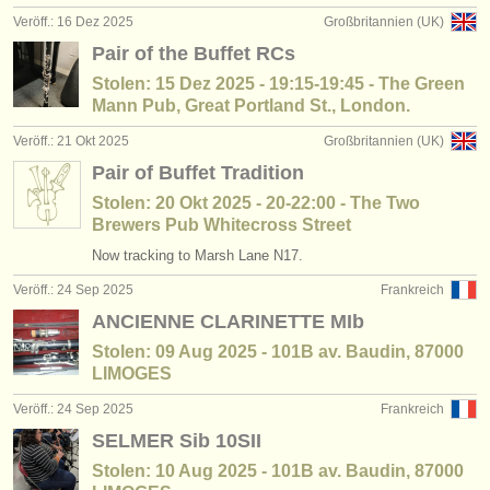
verlage:
Veröff.: 16 Dez 2025
Großbritannien (UK)
anzeige veröffentlichen
Pair of the Buffet RCs
Stolen: 15 Dez 2025 - 19:15-19:45 - The Green
find out about our
ATS
Mann Pub, Great Portland St., London.
Veröff.: 21 Okt 2025
Großbritannien (UK)
ATS
faq
Pair of Buffet Tradition
einloggen
Stolen: 20 Okt 2025 - 20-22:00 - The Two
Brewers Pub Whitecross Street
Now tracking to Marsh Lane N17.
Veröff.: 24 Sep 2025
Frankreich
ANCIENNE CLARINETTE MIb
Stolen: 09 Aug 2025 - 101B av. Baudin, 87000
LIMOGES
Veröff.: 24 Sep 2025
Frankreich
SELMER Sib 10SII
Stolen: 10 Aug 2025 - 101B av. Baudin, 87000