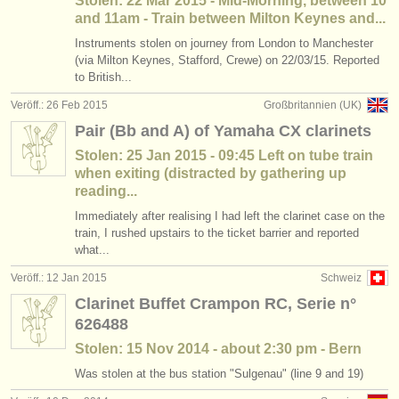
Stolen: 22 Mär 2015 - Mid-Morning, between 10
and 11am - Train between Milton Keynes and...
Instruments stolen on journey from London to Manchester
(via Milton Keynes, Stafford, Crewe) on 22/03/15. Reported
to British...
Veröff.: 26 Feb 2015
Großbritannien (UK)
Pair (Bb and A) of Yamaha CX clarinets
Stolen: 25 Jan 2015 - 09:45 Left on tube train
when exiting (distracted by gathering up
reading...
Immediately after realising I had left the clarinet case on the
train, I rushed upstairs to the ticket barrier and reported
what...
Veröff.: 12 Jan 2015
Schweiz
Clarinet Buffet Crampon RC, Serie n°
626488
Stolen: 15 Nov 2014 - about 2:30 pm - Bern
Was stolen at the bus station "Sulgenau" (line 9 and 19)