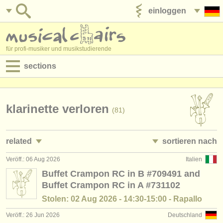
einloggen
anzeige veröffentlichen
für profi-musiker und musikstudierende
sections
anzeigen:
jobs - aufführung
klarinette verloren
(81)
jobs - unterrichten
related
sortieren nach
jobs - verwaltung
Veröff.: 06 Aug 2026
Italien
jobs - aufführung: klarinette
• herausgegeben
(18)
degree courses
Buffet Crampon RC in B #709491 and
Buffet Crampon RC in A #731102
jobs - unterrichten: klarinette
•
land (a-z)
(1)
kurse
Stolen: 02 Aug 2026 - 14:30-15:00 - Rapallo
kurse/
masterclass klarinette
(13)
musikwettbewerbe
Veröff.: 26 Jun 2026
Deutschland