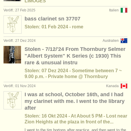
LIMOGES
Veröff.: 27 Feb 2025
Italien
bass clarinet sn 37707
Stolen: 01 Feb 2024 - rome
Veröff.: 27 Dez 2024
Australien
Stolen - 7/12/'24 From Thornbury Selmer
"Albert System" K Series (c 1930) This
rare & unusual instru
Stolen: 07 Dez 2024 - Sometime between 7 ~
9.00 p.m. - Private home @ Thornbury
Veröff.: 01 Nov 2024
Kanada
I was at school, October 16th, and I had
my clarinet with me. I went to the library
after
Stolen: 16 Okt 2024 - At About 5 PM - Lost near
Zion Heights at the plaza in front of the...
I went to the tim hortons after practice, and then went to the