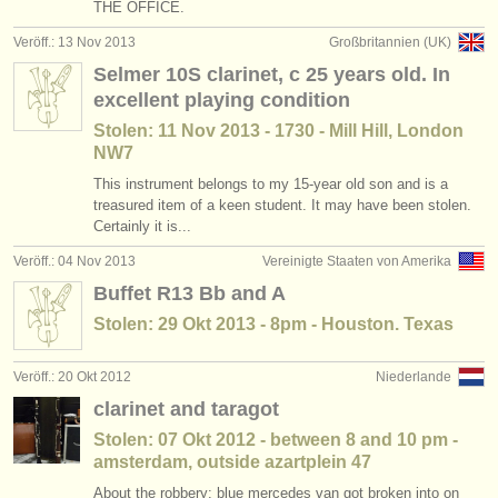
THE OFFICE.
Veröff.: 13 Nov 2013
Großbritannien (UK)
Selmer 10S clarinet, c 25 years old. In
excellent playing condition
Stolen: 11 Nov 2013 - 1730 - Mill Hill, London
NW7
This instrument belongs to my 15-year old son and is a
treasured item of a keen student. It may have been stolen.
Certainly it is...
Veröff.: 04 Nov 2013
Vereinigte Staaten von Amerika
Buffet R13 Bb and A
Stolen: 29 Okt 2013 - 8pm - Houston. Texas
Veröff.: 20 Okt 2012
Niederlande
clarinet and taragot
Stolen: 07 Okt 2012 - between 8 and 10 pm -
amsterdam, outside azartplein 47
About the robbery: blue mercedes van got broken into on