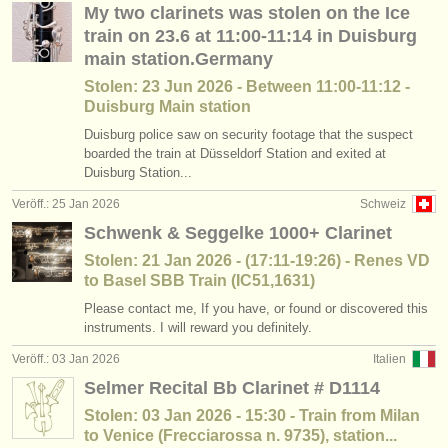
My two clarinets was stolen on the Ice
kurse: classical clarinet
(2)
instrumentenverkauf
train on 23.6 at 11:00-11:14 in Duisburg
degree courses: klarinette
main station.Germany
(9)
gestohlene instrumente
Stolen: 23 Jun 2026 - Between 11:00-11:12 -
degree courses: classical clarinet
verzeichnisse:
(5)
Duisburg Main station
orchester
Duisburg police saw on security footage that the suspect
klarinettenwettbewerb
(15)
boarded the train at Düsseldorf Station and exited at
Duisburg Station...
musikhochschulen
kleinanzeigen klarinette
(14)
Veröff.: 25 Jan 2026
Schweiz
jugendorchester
Schwenk & Seggelke 1000+ Clarinet
musicalchairs:
Stolen: 21 Jan 2026 - (17:11-19:26) - Renes VD
to Basel SBB Train (IC51,1631)
über musicalchairs
Please contact me, If you have, or found or discovered this
instruments. I will reward you definitely.
kontakt
Veröff.: 03 Jan 2026
Italien
rss feeds
Selmer Recital Bb Clarinet # D1114
Stolen: 03 Jan 2026 - 15:30 - Train from Milan
nachrichten in der klassischen musik
to Venice (Frecciarossa n. 9735), station...