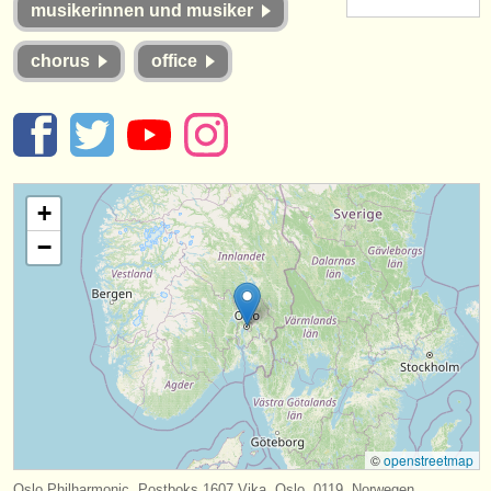
musikerinnen und musiker
instrumentenverkauf
chorus
office
gestohlene instrumente
verzeichnisse:
orchester
musikhochschulen
+
jugendorchester
−
musicalchairs:
über musicalchairs
kontakt
rss feeds
©
openstreetmap
nachrichten in der klassischen musik
Oslo Philharmonic, Postboks 1607 Vika, Oslo, 0119, Norwegen.