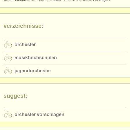
verlage:
anzeige veröffentlichen
verzeichnisse:
find out about our
ATS
ATS
faq
orchester
einloggen
musikhochschulen
jugendorchester
suggest:
orchester vorschlagen