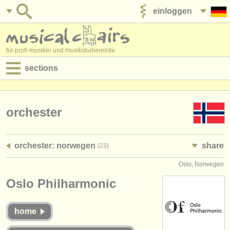
einloggen
anzeige veröffentlichen
für profi-musiker und musikstudierende
sections
anzeigen:
jobs - aufführung
orchester
jobs - unterrichten
orchester: norwegen
share
(23)
jobs - verwaltung
Oslo, Norwegen
degree courses
Oslo Philharmonic
kurse
home
musikwettbewerbe