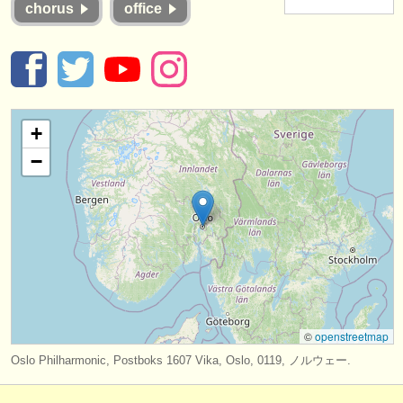
chorus
office
楽器の販売
盗まれた楽器
ディレクトリー:
オーケストラ
+
−
音楽学校
ユース オーケストラ
musicalchairs:
musicalchairsについて
お問い合わせ
©
openstreetmap
rss feeds
Oslo Philharmonic, Postboks 1607 Vika, Oslo, 0119, ノルウェー.
クラシック音楽ニュース