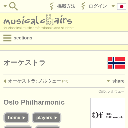
掲載方法
ログイン
for classical music professionals and students
sections
目録:
求人情報 (演奏関係の職)
オーケストラ
求人情報 (教育関連の職)
オーケストラ: ノルウェー
share
(23)
求人情報 (管理者関連の職)
Oslo, ノルウェー
degree courses
Oslo Philharmonic
講習会
home
players
コンクール