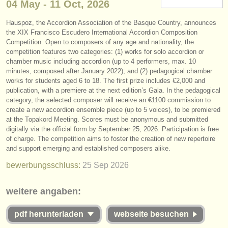
04 May - 11 Oct, 2026
instrumentenverkauf
Hauspoz, the Accordion Association of the Basque Country, announces
gestohlene instrumente
the XIX Francisco Escudero International Accordion Composition
Competition. Open to composers of any age and nationality, the
verzeichnisse:
competition features two categories: (1) works for solo accordion or
chamber music including accordion (up to 4 performers, max. 10
orchester
minutes, composed after January 2022); and (2) pedagogical chamber
works for students aged 6 to 18. The first prize includes €2,000 and
musikhochschulen
publication, with a premiere at the next edition’s Gala. In the pedagogical
category, the selected composer will receive an €1100 commission to
create a new accordion ensemble piece (up to 5 voices), to be premiered
jugendorchester
at the Topakord Meeting. Scores must be anonymous and submitted
digitally via the official form by September 25, 2026. Participation is free
musicalchairs:
of charge. The competition aims to foster the creation of new repertoire
über musicalchairs
and support emerging and established composers alike.
bewerbungsschluss:
25 Sep
2026
kontakt
weitere angaben:
rss feeds
pdf herunterladen
webseite besuchen
nachrichten in der klassischen musik