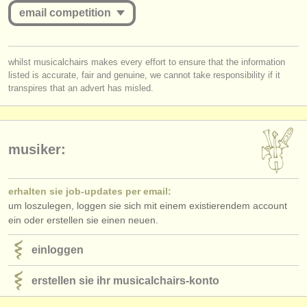
verlage:
email competition
anzeige veröffentlichen
you must be logged in to send a message.
find out about our
ATS
whilst musicalchairs makes every effort to ensure that the information
listed is accurate, fair and genuine, we cannot take responsibility if it
log in
or
create an account
to continue.
transpires that an advert has misled.
ATS
faq
einloggen
musiker:
erhalten sie job-updates per email:
um loszulegen, loggen sie sich mit einem existierendem account
ein oder erstellen sie einen neuen.
einloggen
erstellen sie ihr musicalchairs-konto