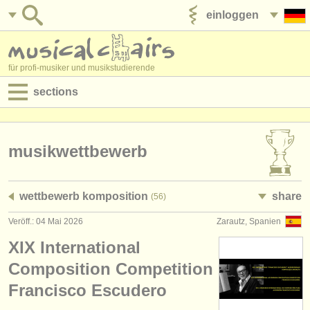
einloggen
anzeige veröffentlichen
für profi-musiker und musikstudierende
sections
anzeigen:
jobs - aufführung
musikwettbewerb
jobs - unterrichten
wettbewerb komposition
share
(56)
jobs - verwaltung
Veröff.: 04 Mai 2026
Zarautz, Spanien
degree courses
XIX International
kurse
Composition Competition
Francisco Escudero
musikwettbewerbe