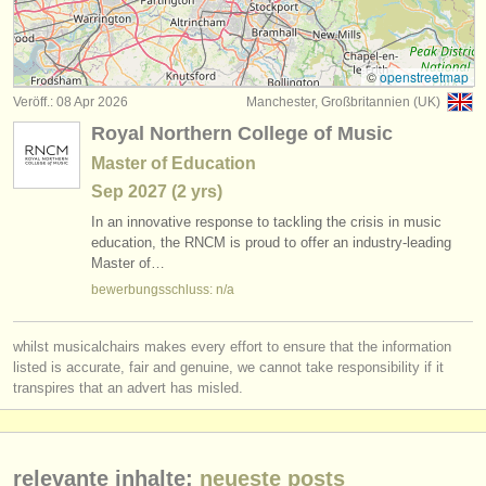
degree courses: theorbe
(1)
instrumentenverkauf
wettbewerbe klassische gitarre
(4)
gestohlene instrumente
©
openstreetmap
Veröff.: 08 Apr 2026
Manchester, Großbritannien (UK)
kleinanzeigen klassische gitarre
verzeichnisse:
(6)
Royal Northern College of Music
orchester
klassische gitarre verloren
(180)
Master of Education
Sep
2027
(2 yrs)
musikhochschulen
In an innovative response to tackling the crisis in music
jugendorchester
education, the RNCM is proud to offer an industry-leading
Master of…
musicalchairs:
bewerbungsschluss: n/a
über musicalchairs
whilst musicalchairs makes every effort to ensure that the information
kontakt
listed is accurate, fair and genuine, we cannot take responsibility if it
transpires that an advert has misled.
rss feeds
nachrichten in der klassischen musik
relevante inhalte:
neueste posts