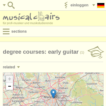
einloggen
anzeige veröffentlichen
für profi-musiker und musikstudierende
sections
anzeigen:
jobs - aufführung
degree courses: early guitar
(1)
jobs - unterrichten
related
jobs - verwaltung
kurse/
masterclass klassische gitarre
+
(2)
degree courses
−
degree courses: gitarre
(9)
kurse
degree courses: laute
(1)
musikwettbewerbe