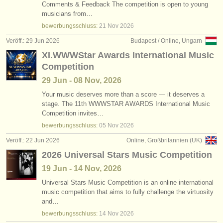
Comments & Feedback The competition is open to young
musicians from…
bewerbungsschluss:
21 Nov
2026
Veröff.: 29 Jun 2026
Budapest / Online, Ungarn
XI.WWWStar Awards International Music
Competition
29 Jun - 08 Nov, 2026
Your music deserves more than a score — it deserves a
stage. The 11th WWWSTAR AWARDS International Music
Competition invites…
bewerbungsschluss:
05 Nov
2026
Veröff.: 22 Jun 2026
Online, Großbritannien (UK)
2026 Universal Stars Music Competition
19 Jun - 14 Nov, 2026
Universal Stars Music Competition is an online international
music competition that aims to fully challenge the virtuosity
and…
bewerbungsschluss:
14 Nov
2026