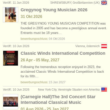
Veröff.: 11 Jun 2026
SHREWSBURY, Großbritannien (UK)
Gregynog Young Musician 2026
31 Okt
2026
THE GREGYNOG YOUNG MUSICIAN COMPETITION was
founded in 2005 and has become a prestigious annual event.
Entrants must be 18 years…
bewerbungsschluss:
04 Okt
2026
Veröff.: 10 Jun 2026
Vienna, österreich
Classic Winds International Competition
26 Apr - 05 May, 2027
Following the tremendous reception enjoyed in 2023, the
acclaimed Classic Winds International Competition is back
for its fifth…
bewerbungsschluss:
15 Jan
2027
Veröff.: 10 Jun 2026
New York City, Vereinigte Staaten von Amerika
(Carnegie Hall)The 3rd Concert Star
International Classical Music
01 Aug
2026
-
25 Jan
2027