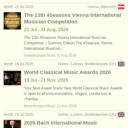
verlage:
Veröff.: 21 Jul 2026
Vienna, österreich
anzeige veröffentlichen
The 13th 4Seasons Vienna International
Musician Competition
find out about our
ATS
21 Jul - 31 Aug, 2026
ATS
faq
The 13th 4Seasons Vienna International Musician
Competition – Summer Edition The 4Seasons Vienna
International Musician…
einloggen
bewerbungsschluss:
31 Aug
2026
Veröff.: 19 Jul 2026
Online / London, Großbritannien (UK)
World Classical Music Awards 2026
19 Jul - 21 Nov, 2026
Your Next Award Starts Here World Classical Music Awards
is open to all instrumentalists, singers, conductors &
chamber…
bewerbungsschluss:
21 Nov
2026
Veröff.: 19 Jul 2026
Online / London, Großbritannien (UK)
2026 Bach International Music