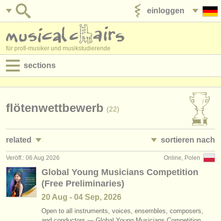
einloggen
anzeige veröffentlichen
für profi-musiker und musikstudierende
sections
anzeigen:
jobs - aufführung
flötenwettbewerb
(22)
jobs - unterrichten
related
sortieren nach
jobs - verwaltung
Veröff.: 06 Aug 2026
Online, Polen
jobs - aufführung: flöte
• herausgegeben
(19)
degree courses
Global Young Musicians Competition
(Free Preliminaries)
jobs - unterrichten: flöte
•
bewerbungsschluss
(1)
kurse
20 Aug - 04 Sep, 2026
kurse/
masterclass flöte
•
dates held
(15)
musikwettbewerbe
Open to all instruments, voices, ensembles, composers,
and conductors — Global Young Musicians Competition