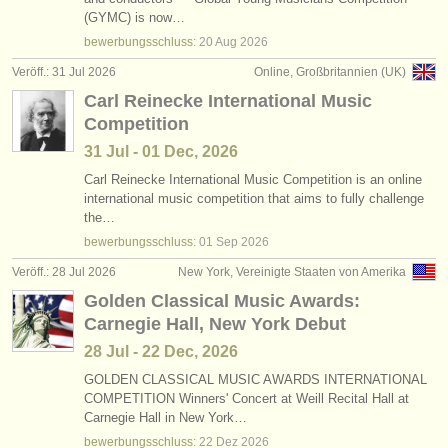
degree courses: flöte
•
land (a-z)
(10)
(GYMC) is now…
instrumentenverkauf
bewerbungsschluss:
20 Aug
2026
degree courses: baroque flute
(2)
gestohlene instrumente
Veröff.: 31 Jul 2026
Online, Großbritannien (UK)
Carl Reinecke International Music
degree courses: volks/
trad schnabelflöte/
flöte
verzeichnisse:
(1)
Competition
orchester
kleinanzeigen flöte
(78)
31 Jul - 01 Dec, 2026
musikhochschulen
Carl Reinecke International Music Competition is an online
flöte verloren
(162)
international music competition that aims to fully challenge
the…
jugendorchester
bewerbungsschluss:
01 Sep
2026
musicalchairs:
Veröff.: 28 Jul 2026
New York, Vereinigte Staaten von Amerika
über musicalchairs
Golden Classical Music Awards:
Carnegie Hall, New York Debut
kontakt
28 Jul - 22 Dec, 2026
rss feeds
GOLDEN CLASSICAL MUSIC AWARDS INTERNATIONAL
COMPETITION Winners' Concert at Weill Recital Hall at
Carnegie Hall in New York…
nachrichten in der klassischen musik
bewerbungsschluss:
22 Dez
2026