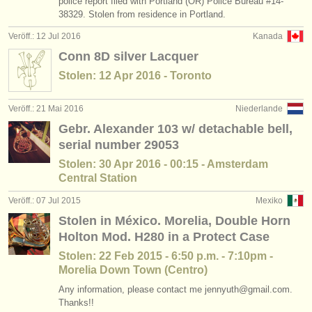
police report filed with Portland (OR) Police Bureau #14-
38329. Stolen from residence in Portland.
Veröff.: 12 Jul 2016
Kanada
Conn 8D silver Lacquer
Stolen: 12 Apr 2016 - Toronto
Veröff.: 21 Mai 2016
Niederlande
Gebr. Alexander 103 w/ detachable bell,
serial number 29053
Stolen: 30 Apr 2016 - 00:15 - Amsterdam
Central Station
Veröff.: 07 Jul 2015
Mexiko
Stolen in México. Morelia, Double Horn
Holton Mod. H280 in a Protect Case
Stolen: 22 Feb 2015 - 6:50 p.m. - 7:10pm -
Morelia Down Town (Centro)
Any information, please contact me jennyuth@gmail.com.
Thanks!!