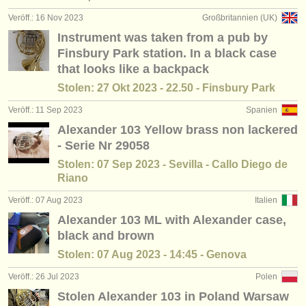
wettbewerb horn
(4)
instrumentenverkauf
Veröff.: 16 Nov 2023
Großbritannien (UK)
Instrument was taken from a pub by
kleinanzeigen horn
(3)
gestohlene instrumente
Finsbury Park station. In a black case
that looks like a backpack
verzeichnisse:
Stolen: 27 Okt 2023 - 22.50 - Finsbury Park
orchester
Veröff.: 11 Sep 2023
Spanien
musikhochschulen
Alexander 103 Yellow brass non lackered
- Serie Nr 29058
jugendorchester
Stolen: 07 Sep 2023 - Sevilla - Callo Diego de
musicalchairs:
Riano
über musicalchairs
Veröff.: 07 Aug 2023
Italien
Alexander 103 ML with Alexander case,
kontakt
black and brown
Stolen: 07 Aug 2023 - 14:45 - Genova
rss feeds
Veröff.: 26 Jul 2023
Polen
nachrichten in der klassischen musik
Stolen Alexander 103 in Poland Warsaw