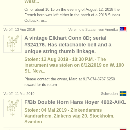
West...
On or about 10:15 on the evening of August 12, 2019 the
French horn was left either in the hatch of a 2018 Subaru
Outback, or...
Veröff.: 13 Aug 2019
Vereinigte Staaten von Amerika
A vintage Elkhart Conn 8D; serial
#324176. Has detachable bell and a
unique string thumb linkage.
Stolen: 12 Aug 2019 - 10:30 P.M. - The
instrument was stolen on 8/12/2019 on W. 100
St., New...
Please contact the owner, Marc at 917-674-8787 $250
reward for its return
Veröff.: 11 Mai 2019
Schweden
F/Bb Double Horn Hans Hoyer 4802-A/KL
Stolen: 04 Mai 2019 - Zinkendamms
Vandrarhem, Zinkens väg 20, Stockholm,
Sweden