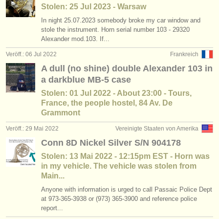
verlage:
Stolen: 25 Jul 2023 - Warsaw
In night 25.07.2023 somebody broke my car window and
anzeige veröffentlichen
stole the instrument. Horn serial number 103 - 29320
Alexander mod.103. If...
find out about our
ATS
Veröff.: 06 Jul 2022
Frankreich
ATS
faq
A dull (no shine) double Alexander 103 in
a darkblue MB-5 case
einloggen
Stolen: 01 Jul 2022 - About 23:00 - Tours,
France, the people hostel, 84 Av. De
Grammont
Veröff.: 29 Mai 2022
Vereinigte Staaten von Amerika
Conn 8D Nickel Silver S/N 904178
Stolen: 13 Mai 2022 - 12:15pm EST - Horn was
in my vehicle. The vehicle was stolen from
Main...
Anyone with information is urged to call Passaic Police Dept
at 973-365-3938 or (973) 365-3900 and reference police
report...