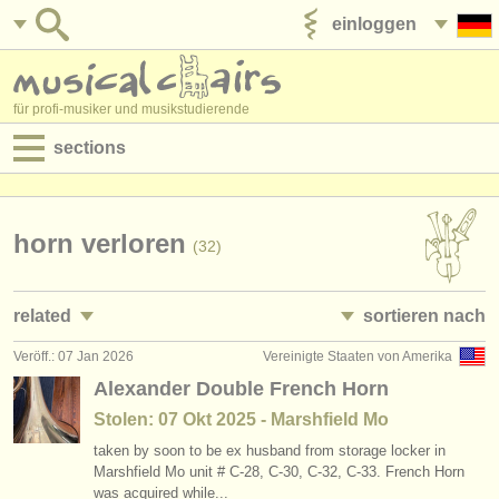
einloggen
anzeige veröffentlichen
für profi-musiker und musikstudierende
sections
anzeigen:
jobs - aufführung
horn verloren
(32)
jobs - unterrichten
related
sortieren nach
jobs - verwaltung
Veröff.: 07 Jan 2026
Vereinigte Staaten von Amerika
jobs - aufführung: horn
• herausgegeben
(19)
degree courses
Alexander Double French Horn
kurse/
masterclass horn
•
land (a-z)
(8)
Stolen: 07 Okt 2025 - Marshfield Mo
kurse
taken by soon to be ex husband from storage locker in
degree courses: horn
(9)
musikwettbewerbe
Marshfield Mo unit # C-28, C-30, C-32, C-33. French Horn
was acquired while...