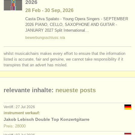
2026
verlage:
28 Feb - 30 Sep, 2026
anzeige veröffentlichen
Casta Diva Spalato - Young Opera Singers - SEPTEMBER
2026 PIANO, CELLO, SAXOPHONE AND GUITAR -
find out about our
ATS
JANUARY 2027 Split International…
bewerbungsschluss: n/a
ATS
faq
einloggen
whilst musicalchairs makes every effort to ensure that the information
listed is accurate, fair and genuine, we cannot take responsibility if it
transpires that an advert has misled.
relevante inhalte:
neueste posts
Veröff.: 27 Jul 2026
instrument verkauf:
Jakob Lebisch Double Top Konzertgitarre
Preis: 28000