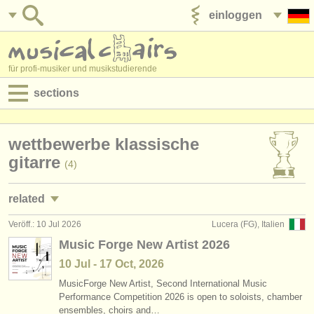
einloggen
anzeige veröffentlichen
für profi-musiker und musikstudierende
sections
anzeigen:
wettbewerbe klassische
jobs - aufführung
gitarre
(4)
jobs - unterrichten
related
jobs - verwaltung
Veröff.: 10 Jul 2026
Lucera (FG), Italien
kurse/
masterclass klassische gitarre
(2)
degree courses
Music Forge New Artist 2026
degree courses: gitarre
(9)
10 Jul - 17 Oct, 2026
kurse
MusicForge New Artist, Second International Music
degree courses: laute
(1)
musikwettbewerbe
Performance Competition 2026 is open to soloists, chamber
ensembles, choirs and…