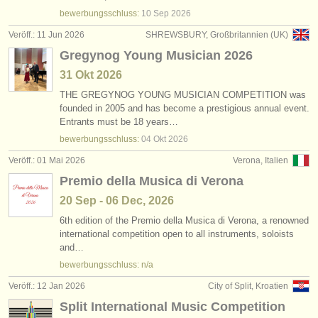
degree courses: theorbe
(1)
instrumentenverkauf
bewerbungsschluss:
10 Sep
2026
Veröff.: 11 Jun 2026
SHREWSBURY, Großbritannien (UK)
degree courses: early guitar
(1)
gestohlene instrumente
Gregynog Young Musician 2026
kleinanzeigen klassische gitarre
verzeichnisse:
(6)
31 Okt
2026
orchester
THE GREGYNOG YOUNG MUSICIAN COMPETITION was
klassische gitarre verloren
(180)
founded in 2005 and has become a prestigious annual event.
Entrants must be 18 years…
musikhochschulen
bewerbungsschluss:
04 Okt
2026
jugendorchester
Veröff.: 01 Mai 2026
Verona, Italien
Premio della Musica di Verona
musicalchairs:
20 Sep - 06 Dec, 2026
über musicalchairs
6th edition of the Premio della Musica di Verona, a renowned
international competition open to all instruments, soloists
kontakt
and…
bewerbungsschluss: n/a
rss feeds
Veröff.: 12 Jan 2026
City of Split, Kroatien
nachrichten in der klassischen musik
Split International Music Competition