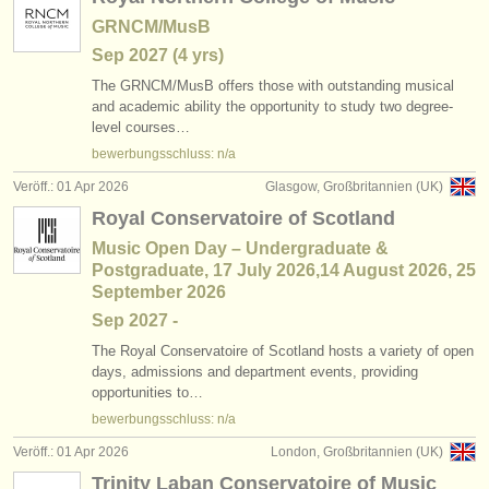
GRNCM/MusB
Sep
2027
(4 yrs)
The GRNCM/
MusB offers those with outstanding musical
and academic ability the opportunity to study two degree-
level courses…
bewerbungsschluss: n/a
Veröff.: 01 Apr 2026
Glasgow, Großbritannien (UK)
Royal Conservatoire of Scotland
Music Open Day – Undergraduate &
Postgraduate, 17 July 2026,14 August 2026, 25
September 2026
Sep
2027
-
The Royal Conservatoire of Scotland hosts a variety of open
days, admissions and department events, providing
opportunities to…
bewerbungsschluss: n/a
Veröff.: 01 Apr 2026
London, Großbritannien (UK)
Trinity Laban Conservatoire of Music