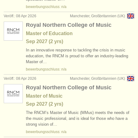
verlage:
bewerbungsschluss: n/a
anzeige veröffentlichen
Veröff.: 08 Apr 2026
Manchester, Großbritannien (UK)
Royal Northern College of Music
find out about our
ATS
Master of Education
ATS
faq
Sep
2027
(2 yrs)
In an innovative response to tackling the crisis in music
einloggen
education, the RNCM is proud to offer an industry-leading
Master of…
bewerbungsschluss: n/a
Veröff.: 08 Apr 2026
Manchester, Großbritannien (UK)
Royal Northern College of Music
Master of Music
Sep
2027
(2 yrs)
The RNCM’s Master of Music (MMus) meets the needs of
the music professional, and is ideal for those who have a
strong vision of…
bewerbungsschluss: n/a