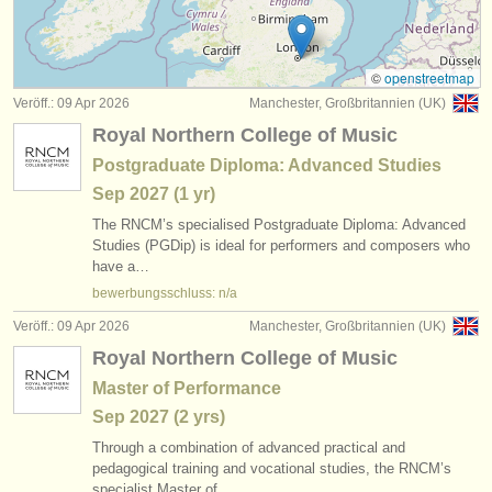
degree courses: early guitar
(1)
instrumentenverkauf
wettbewerbe klassische gitarre
(4)
gestohlene instrumente
©
openstreetmap
Veröff.: 09 Apr 2026
Manchester, Großbritannien (UK)
kleinanzeigen klassische gitarre
verzeichnisse:
(6)
Royal Northern College of Music
orchester
klassische gitarre verloren
(180)
Postgraduate Diploma: Advanced Studies
Sep
2027
(1 yr)
musikhochschulen
The RNCM’s specialised Postgraduate Diploma: Advanced
jugendorchester
Studies (PGDip) is ideal for performers and composers who
have a…
musicalchairs:
bewerbungsschluss: n/a
über musicalchairs
Veröff.: 09 Apr 2026
Manchester, Großbritannien (UK)
Royal Northern College of Music
kontakt
Master of Performance
rss feeds
Sep
2027
(2 yrs)
Through a combination of advanced practical and
nachrichten in der klassischen musik
pedagogical training and vocational studies, the RNCM’s
specialist Master of…