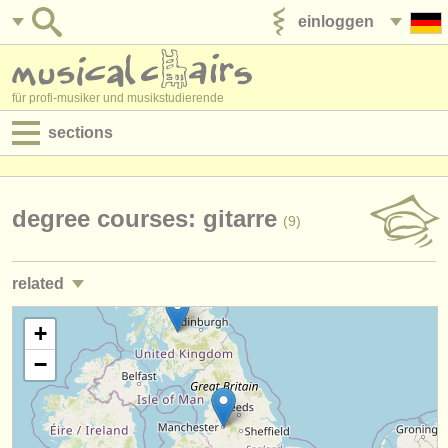
einloggen
anzeige veröffentlichen
für profi-musiker und musikstudierende
sections
anzeigen:
jobs - aufführung
degree courses: gitarre
(9)
jobs - unterrichten
related
jobs - verwaltung
kurse/
masterclass klassische gitarre
+
(2)
degree courses
−
degree courses: laute
(1)
kurse
degree courses: theorbe
(1)
musikwettbewerbe