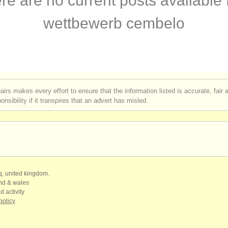
re are no current posts available 
erclass klavier
(16)
wettbewerb cembelo
erclass orgel
(2)
rses: klavier
(11)
rses: fortepiano
(1)
airs makes every effort to ensure that the information listed is accurate, fair
nsibility if it transpires that an advert has misled.
rses: orgel
(3)
urses: cembalo
(7)
tbewerb
(67)
bewerb
qq, united kingdom.
(1)
and & wales
d activity
gen klavier
(4)
policy
enverkauf: orgel
(2)