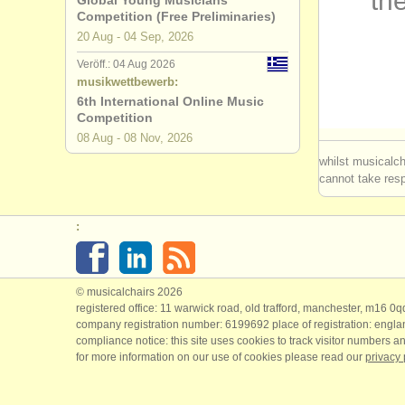
the
Global Young Musicians
Competition (Free Preliminaries)
kurse/
mast
20 Aug - 04 Sep, 2026
Veröff.: 04 Aug 2026
kurse/
mast
musikwettbewerb:
6th International Online Music
degree cou
Competition
08 Aug - 08 Nov, 2026
degree cou
whilst musicalch
cannot take respo
degree cou
:
degree co
klavierwet
© musicalchairs 2026
orgelwett
registered office: 11 warwick road, old trafford, manchester, m16 0
company registration number: ​6199692 place of registration: engl
compliance notice: ​this site uses cookies to track visitor numbers an
kleinanzei
for more information on our use of cookies please read our
privacy 
instrument