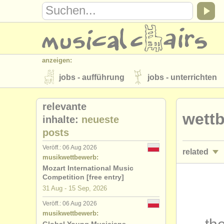
anzeigen:
jobs - aufführung
jobs - unterrichten
instrumentenverkauf
gestohlene inst
relevante
wett
verzeichnisse:
inhalte:
neueste
posts
orchester
musikhochschulen
Veröff.: 06 Aug 2026
related
musicalchairs:
musikwettbewerb:
über musicalchairs
kontakt
rss 
Mozart International Music
jobs - auff
Competition [free entry]
verlage:
31 Aug - 15 Sep, 2026
jobs - unte
anzeige veröffentlichen
find out abou
Veröff.: 06 Aug 2026
musikwettbewerb:
jobs - unte