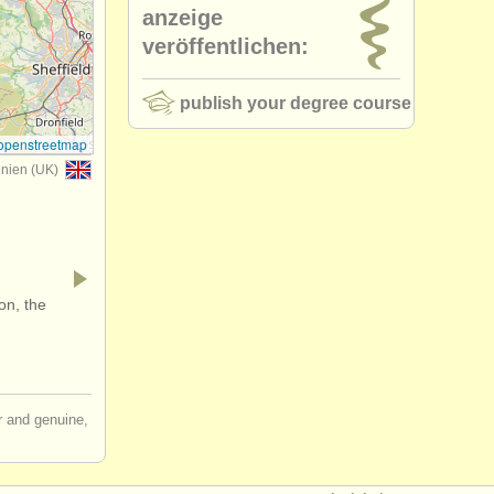
anzeige
veröffentlichen:
publish your degree course
openstreetmap
nnien (UK)
on, the
ir and genuine,