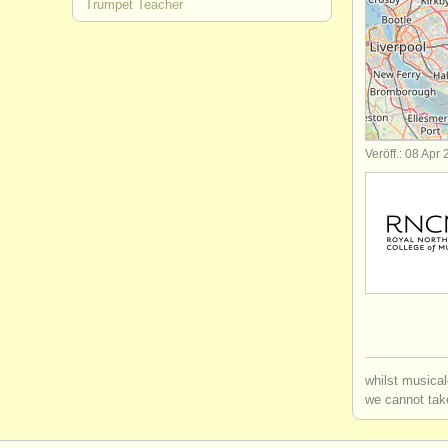
Trumpet Teacher
kurse: zink
kurse: cor
degree cou
Veröff.: 08 Apr
degree cou
degree cou
wettbewer
kleinanzei
trompete v
whilst musical
we cannot take