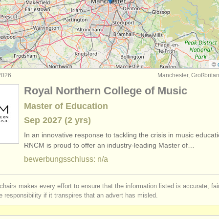
(1)
net
(1)
rses: trompete
(10)
©
 2026
Manchester, Großbrita
rses: zink
(1)
Royal Northern College of Music
rses: cornet
(8)
Master of Education
Sep
2027
(2 yrs)
b trompet
(4)
In an innovative response to tackling the crisis in music educati
gen trompete
RNCM is proud to offer an industry-leading Master of…
(2)
bewerbungsschluss: n/a
erloren
(53)
chairs makes every effort to ensure that the information listed is accurate, fa
 responsibility if it transpires that an advert has misled.