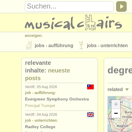
anzeigen:
jobs - aufführung
jobs - unterrichten
instrumentenverkauf
gestohlene inst
relevante
degre
verzeichnisse:
inhalte:
neueste
posts
orchester
musikhochschulen
Veröff.: 05 Aug 2026
related
musicalchairs:
job - aufführung:
über musicalchairs
kontakt
rss 
Evergreen Symphony Orchestra
jobs - auf
+
Principal Trumpet
verlage:
−
Veröff.: 04 Aug 2026
jobs - unte
anzeige veröffentlichen
find out abou
job - unterrichten:
Radley College
kurse/
mast