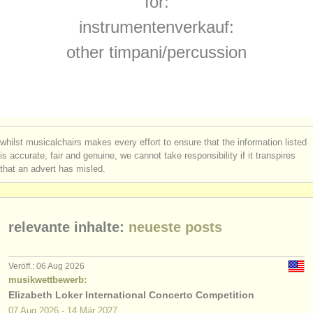
for:
degree courses: pauke/
schlagzeug
(10)
instrumentenverkauf
instrumentenverkauf:
wettbewerb pauke/
schlagzeug
(7)
gestohlene instrumente
other timpani/
percussion
instrumentenverkauf: pauke
verzeichnisse:
(1)
orchester
instrumentenverkauf: untuned percussion
(1)
musikhochschulen
instrumentenverkauf: tuned percussion
(1)
whilst musicalchairs makes every effort to ensure that the information listed
jugendorchester
is accurate, fair and genuine, we cannot take responsibility if it transpires
pauke/
schlagzeug verloren
(8)
that an advert has misled.
musicalchairs:
über musicalchairs
relevante inhalte:
neueste posts
kontakt
rss feeds
Veröff.: 06 Aug 2026
musikwettbewerb:
Elizabeth Loker International Concerto Competition
nachrichten in der klassischen musik
07 Aug
2026
-
14 Mär
2027