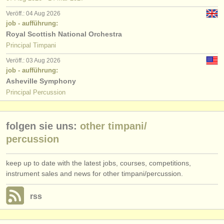
verlage:
Veröff.: 04 Aug 2026
anzeige veröffentlichen
job - aufführung:
Royal Scottish National Orchestra
find out about our
ATS
Principal Timpani
Veröff.: 03 Aug 2026
ATS
faq
job - aufführung:
Asheville Symphony
einloggen
Principal Percussion
folgen sie uns:
other timpani/
percussion
keep up to date with the latest jobs, courses, competitions,
instrument sales and news for other timpani/percussion.
rss