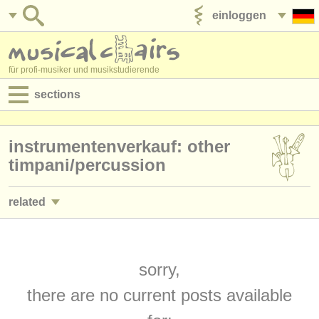
einloggen
anzeige veröffentlichen
für profi-musiker und musikstudierende
sections
anzeigen:
instrumentenverkauf: other
jobs - aufführung
timpani/
percussion
jobs - unterrichten
related
jobs - verwaltung
jobs - aufführung: pauke/
schlagzeug
(14)
degree courses
jobs - unterrichten: pauke/
schlagzeug
sorry,
(2)
kurse
there are no current posts available
kurse/
masterclass pauke/
schlagzeug
(8)
musikwettbewerbe