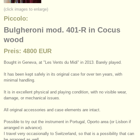
instrumentenverkauf
(click images to enlarge)
Piccolo:
gestohlene instrumente
Bulgheroni mod. 401-R in Cocus
verzeichnisse:
wood
orchester
Preis: 4800 EUR
musikhochschulen
Bought in Geneva, at "Les Vents du Midi" in 2013. Barely played.
jugendorchester
It has been kept safely in its original case for over ten years, with
musicalchairs:
minimal handling.
über musicalchairs
It is in excellent physical and playing condition, with no visible wear,
damage, or mechanical issues.
kontakt
All original accessories and case elements are intact.
rss feeds
Possible to try out the instrument in Portugal, Oporto area (or Lisbon if
arranged in advance).
nachrichten in der klassischen musik
I travel very occasionally to Switzerland, so that is a possibility that can
be arranged as well.