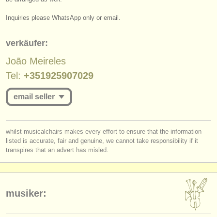
verlage:
Inquiries please WhatsApp only or email.
anzeige veröffentlichen
find out about our
ATS
verkäufer:
João Meireles
ATS
faq
Tel:
+351925907029
einloggen
email seller
you must be logged in to send a message.
whilst musicalchairs makes every effort to ensure that the information
listed is accurate, fair and genuine, we cannot take responsibility if it
log in
or
create an account
to continue.
transpires that an advert has misled.
musiker: