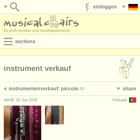
einloggen
anzeige veröffentlichen
für profi-musiker und musikstudierende
sections
anzeigen:
jobs - aufführung
instrument verkauf
jobs - unterrichten
instrumentenverkauf: piccolo
share
(8)
jobs - verwaltung
Veröff.: 02 Jun 2026
Portugal
degree courses
kurse
musikwettbewerbe