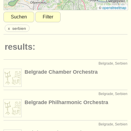
instrumentenverkauf
©
openstreetmap
Suchen
Filter
gestohlene instrumente
x
serbien
verzeichnisse:
orchester
results:
musikhochschulen
Belgrade, Serbien
jugendorchester
Belgrade Chamber Orchestra
musicalchairs:
über musicalchairs
Belgrade, Serbien
kontakt
Belgrade Philharmonic Orchestra
rss feeds
nachrichten in der klassischen musik
Belgrade, Serbien