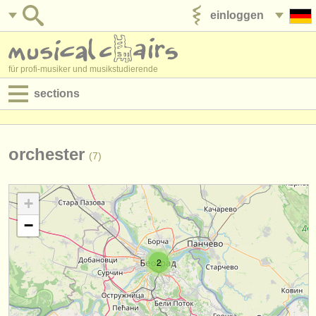
einloggen
anzeige veröffentlichen
für profi-musiker und musikstudierende
sections
anzeigen:
jobs - aufführung
orchester
(7)
jobs - unterrichten
+
jobs - verwaltung
−
degree courses
2
kurse
musikwettbewerbe