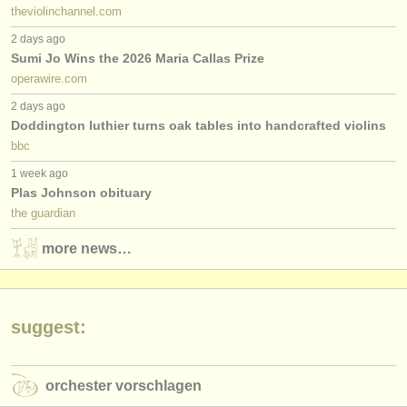
theviolinchannel.com
2 days ago
Sumi Jo Wins the 2026 Maria Callas Prize
operawire.com
2 days ago
Doddington luthier turns oak tables into handcrafted violins
bbc
1 week ago
Plas Johnson obituary
the guardian
more news…
suggest:
orchester vorschlagen