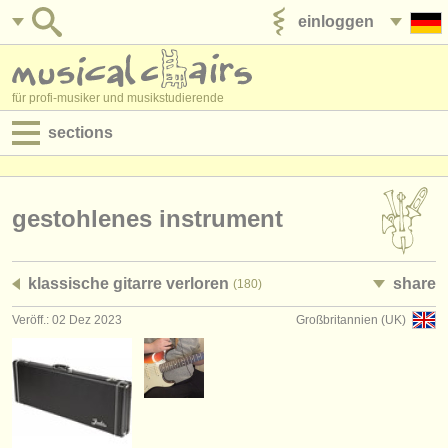
einloggen
anzeige veröffentlichen
für profi-musiker und musikstudierende
sections
anzeigen:
jobs - aufführung
gestohlenes instrument
jobs - unterrichten
klassische gitarre verloren
share
(180)
jobs - verwaltung
Veröff.: 02 Dez 2023
Großbritannien (UK)
degree courses
kurse
musikwettbewerbe