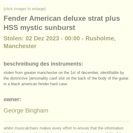
instrumentenverkauf
(click images to enlarge)
Fender American deluxe strat plus
gestohlene instrumente
HSS mystic sunburst
verzeichnisse:
Stolen: 02 Dez 2023 - 00:00 - Rusholme,
orchester
Manchester
musikhochschulen
beschreibung des instruments:
jugendorchester
stolen from greater manchester on the 1st of december, identifiable by
musicalchairs:
the distinctive 'personality card' slot on the back of the body of the guitar.
in a black american fender hard case
über musicalchairs
owner:
kontakt
George Bingham
rss feeds
nachrichten in der klassischen musik
whilst musicalchairs makes every effort to ensure that the information