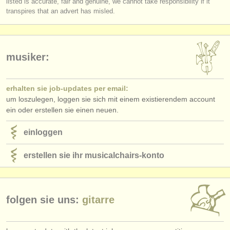
listed is accurate, fair and genuine, we cannot take responsibility if it
verlage:
transpires that an advert has misled.
anzeige veröffentlichen
find out about our
ATS
musiker:
ATS
faq
erhalten sie job-updates per email:
einloggen
um loszulegen, loggen sie sich mit einem existierendem account
ein oder erstellen sie einen neuen.
einloggen
erstellen sie ihr musicalchairs-konto
folgen sie uns:
gitarre