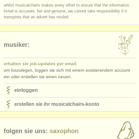
verlage:
whilst musicalchairs makes every effort to ensure that the information
listed is accurate, fair and genuine, we cannot take responsibility if it
anzeige veröffentlichen
transpires that an advert has misled.
find out about our
ATS
ATS
faq
musiker:
einloggen
erhalten sie job-updates per email:
um loszulegen, loggen sie sich mit einem existierendem account
ein oder erstellen sie einen neuen.
einloggen
erstellen sie ihr musicalchairs-konto
folgen sie uns:
saxophon