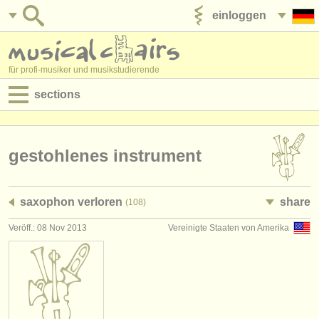
einloggen
anzeige veröffentlichen
für profi-musiker und musikstudierende
sections
anzeigen:
jobs - aufführung
gestohlenes instrument
jobs - unterrichten
saxophon verloren
share
(108)
jobs - verwaltung
Veröff.: 08 Nov 2013
Vereinigte Staaten von Amerika
degree courses
kurse
musikwettbewerbe