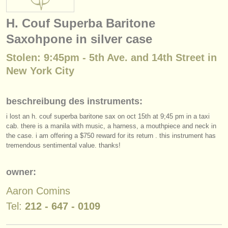
instrumentenverkauf
H. Couf Superba Baritone
gestohlene instrumente
Saxohpone in silver case
verzeichnisse:
Stolen: 9:45pm - 5th Ave. and 14th Street in
orchester
New York City
musikhochschulen
beschreibung des instruments:
jugendorchester
i lost an h. couf superba baritone sax on oct 15th at 9;45 pm in a taxi
cab. there is a manila with music, a harness, a mouthpiece and neck in
musicalchairs:
the case. i am offering a $750 reward for its return . this instrument has
tremendous sentimental value. thanks!
über musicalchairs
kontakt
owner:
Aaron Comins
rss feeds
Tel:
212 - 647 - 0109
nachrichten in der klassischen musik