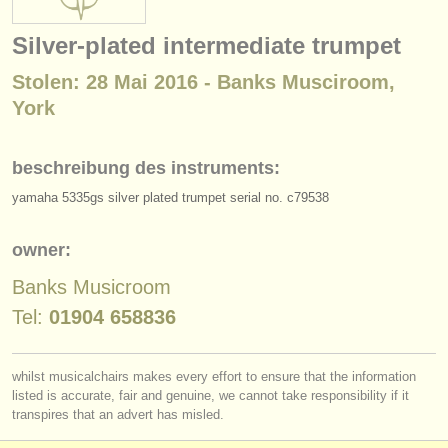
instrumentenverkauf
Silver-plated intermediate trumpet
gestohlene instrumente
Stolen: 28 Mai 2016 - Banks Musciroom,
verzeichnisse:
York
orchester
beschreibung des instruments:
musikhochschulen
yamaha 5335gs silver plated trumpet serial no. c79538
jugendorchester
owner:
musicalchairs:
Banks Musicroom
über musicalchairs
Tel:
01904 658836
kontakt
whilst musicalchairs makes every effort to ensure that the information
rss feeds
listed is accurate, fair and genuine, we cannot take responsibility if it
transpires that an advert has misled.
nachrichten in der klassischen musik