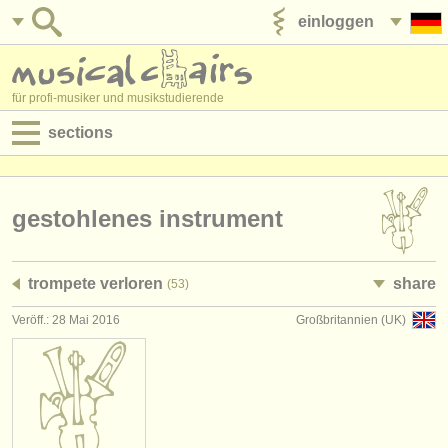
einloggen
anzeige veröffentlichen
für profi-musiker und musikstudierende
sections
anzeigen:
jobs - aufführung
gestohlenes instrument
jobs - unterrichten
trompete verloren
share
(53)
jobs - verwaltung
Veröff.: 28 Mai 2016
Großbritannien (UK)
degree courses
kurse
musikwettbewerbe