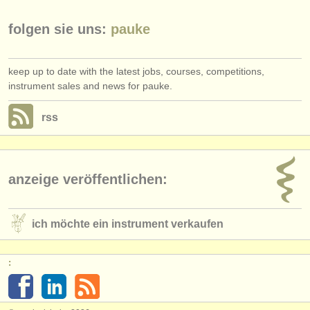
verlage:
folgen sie uns:
pauke
anzeige veröffentlichen
find out about our
ATS
keep up to date with the latest jobs, courses, competitions,
instrument sales and news for pauke.
ATS
faq
rss
einloggen
anzeige veröffentlichen:
ich möchte ein instrument verkaufen
: