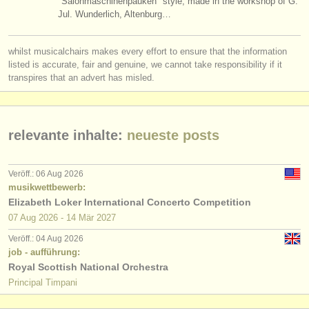
"Salonmaschinenpauken" style, made in the workshop of G.
degree courses: pauke/
schlagzeug
(10)
instrumentenverkauf
Jul. Wunderlich, Altenburg…
wettbewerb pauke/
schlagzeug
(7)
gestohlene instrumente
whilst musicalchairs makes every effort to ensure that the information
listed is accurate, fair and genuine, we cannot take responsibility if it
instrumentenverkauf: untuned percussion
verzeichnisse:
(1)
transpires that an advert has misled.
orchester
instrumentenverkauf: tuned percussion
(1)
musikhochschulen
pauke/
schlagzeug verloren
(8)
relevante inhalte:
neueste posts
jugendorchester
Veröff.: 06 Aug 2026
musicalchairs:
musikwettbewerb:
über musicalchairs
Elizabeth Loker International Concerto Competition
07 Aug
2026
-
14 Mär
2027
kontakt
Veröff.: 04 Aug 2026
job - aufführung:
rss feeds
Royal Scottish National Orchestra
Principal Timpani
nachrichten in der klassischen musik