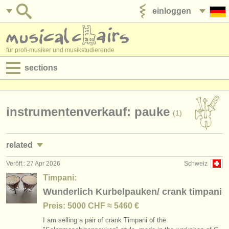
einloggen
anzeige veröffentlichen
für profi-musiker und musikstudierende
sections
anzeigen:
jobs - aufführung
instrumentenverkauf: pauke
(1)
jobs - unterrichten
related
jobs - verwaltung
Veröff.: 27 Apr 2026
Schweiz
jobs - aufführung: pauke/
schlagzeug
(14)
degree courses
Timpani:
jobs - unterrichten: pauke/
schlagzeug
Wunderlich Kurbelpauken/ crank timpani
(2)
kurse
Preis: 5000 CHF ≈ 5460 €
kurse/
masterclass pauke/
schlagzeug
(8)
musikwettbewerbe
I am selling a pair of crank Timpani of the