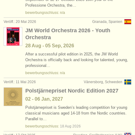
degree courses: tuba
(9)
Professione Orchestra, the…
instrumentenverkauf
bewerbungsschluss: n/a
wettbewerb tuba
(3)
gestohlene instrumente
Veröff.: 20 Mai 2026
Granada, Spanien
JM World Orchestra 2026 - Youth
tuba verloren
verzeichnisse:
(2)
Orchestra
orchester
28 Aug - 05 Sep, 2026
musikhochschulen
After a successful pilot edition in 2025, the JM World
Orchestra is officially back and looking for talented, young,
professional…
jugendorchester
bewerbungsschluss: n/a
musicalchairs:
Veröff.: 11 Mai 2026
Vänersborg, Schweden
über musicalchairs
Polstjärnepriset Nordic Edition 2027
02 - 06 Jan, 2027
kontakt
Polstjärnepriset is Sweden’s leading competition for young
classical musicians aged 14-18 from the Nordic countries.
rss feeds
Parallel to…
bewerbungsschluss:
18 Aug
2026
nachrichten in der klassischen musik