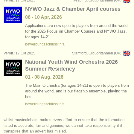
Veröff.: 17 Okt 2025
Reading, Großbritannien (UK)
verlage:
NYWO Jazz & Chamber April courses
anzeige veröffentlichen
06 - 10 Apr, 2026
Applications are now open to players from around the world
find out about our
ATS
for the 2026 Focus on Chamber Courses and NYWO Jazz,
for ages 14-21…
ATS
faq
bewerbungsschluss: n/a
einloggen
Veröff.: 17 Okt 2025
Stamford, Großbritannien (UK)
National Youth Wind Orchestra 2026
Summer Residency
01 - 08 Aug, 2026
The Main Orchestra (for ages 14-21) is open to players from
around the world, and is our flagship ensemble, playing the
best…
bewerbungsschluss: n/a
whilst musicalchairs makes every effort to ensure that the information
listed is accurate, fair and genuine, we cannot take responsibility if it
transpires that an advert has misled.