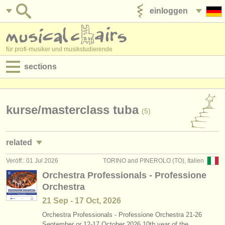
einloggen
anzeige veröffentlichen
für profi-musiker und musikstudierende
sections
anzeigen:
jobs - aufführung
kurse/
masterclass tuba
(5)
jobs - unterrichten
related
jobs - verwaltung
Veröff.: 01 Jul 2026
TORINO and PINEROLO (TO), Italien
jobs - aufführung: tuba
(4)
degree courses
Orchestra Professionals - Professione
Orchestra
jobs - unterrichten: tuba
(1)
kurse
21 Sep - 17 Oct, 2026
degree courses: serpent/
ophicleide
(1)
musikwettbewerbe
Orchestra Professionals - Professione Orchestra 21-26
September or 12-17 October 2026 10th year of the