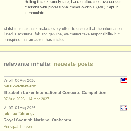
Selling this extremely rare, hand-crafted 5 octave concert
degree courses: pauke/
schlagzeug
(10)
instrumentenverkauf
marimba with professional cases (worth £3,690) Kept in
immaculate…
wettbewerb pauke/
schlagzeug
(7)
gestohlene instrumente
whilst musicalchairs makes every effort to ensure that the information
instrumentenverkauf: pauke
verzeichnisse:
(1)
listed is accurate, fair and genuine, we cannot take responsibility if it
orchester
transpires that an advert has misled.
instrumentenverkauf: untuned percussion
(1)
musikhochschulen
pauke/
schlagzeug verloren
(8)
relevante inhalte:
neueste posts
jugendorchester
musicalchairs:
Veröff.: 06 Aug 2026
über musicalchairs
musikwettbewerb:
Elizabeth Loker International Concerto Competition
kontakt
07 Aug
2026
-
14 Mär
2027
Veröff.: 04 Aug 2026
rss feeds
job - aufführung:
Royal Scottish National Orchestra
nachrichten in der klassischen musik
Principal Timpani