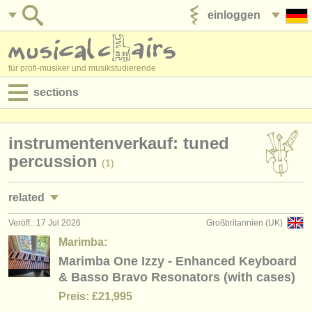
einloggen
anzeige veröffentlichen
für profi-musiker und musikstudierende
sections
anzeigen:
instrumentenverkauf: tuned
jobs - aufführung
percussion
(1)
jobs - unterrichten
related
jobs - verwaltung
Veröff.: 17 Jul 2026
Großbritannien (UK)
jobs - aufführung: pauke/
schlagzeug
(15)
degree courses
Marimba:
jobs - unterrichten: pauke/
schlagzeug
Marimba One Izzy - Enhanced Keyboard
(2)
kurse
& Basso Bravo Resonators (with cases)
kurse/
masterclass pauke/
schlagzeug
(8)
musikwettbewerbe
Preis: £21,995