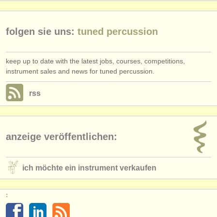
verlage:
anzeige veröffentlichen
folgen sie uns:
tuned percussion
find out about our
ATS
keep up to date with the latest jobs, courses, competitions,
ATS
faq
instrument sales and news for tuned percussion.
einloggen
rss
anzeige veröffentlichen:
ich möchte ein instrument verkaufen
: