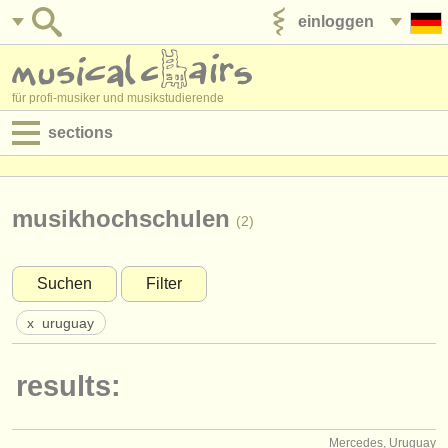
einloggen
anzeige veröffentlichen
für profi-musiker und musikstudierende
sections
anzeigen:
jobs - aufführung
musikhochschulen
(2)
jobs - unterrichten
Suchen
Filter
jobs - verwaltung
x
uruguay
degree courses
results:
kurse
musikwettbewerbe
Mercedes, Uruguay