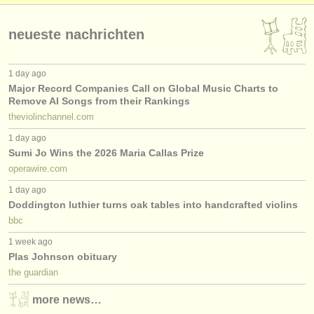
verlage:
anzeige veröffentlichen
neueste nachrichten
find out about our
ATS
1 day ago
Major Record Companies Call on Global Music Charts to
ATS
faq
Remove AI Songs from their Rankings
theviolinchannel.com
einloggen
1 day ago
Sumi Jo Wins the 2026 Maria Callas Prize
operawire.com
1 day ago
Doddington luthier turns oak tables into handcrafted violins
bbc
1 week ago
Plas Johnson obituary
the guardian
more news…