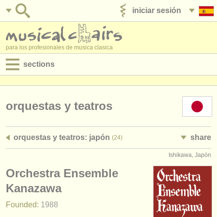
iniciar sesión
anúnciese con nosotros
para los profesionales de musica clasica
sections
anuncios:
empleos - interpretación
orquestas y teatros
empleos - enseñanza
orquestas y teatros: japón
share
(24)
empleos - administración
Ishikawa, Japón
degree courses
Orchestra Ensemble
cursillos
Kanazawa
Founded:
1988
concursos