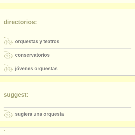
editor:
anúnciese con nosotros
directorios:
find out about our
ATS
ATS
faq
orquestas y teatros
iniciar sesión
conservatorios
jóvenes orquestas
suggest:
sugiera una orquesta
: