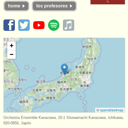
instrumentos en venta
home
los profesores
instrumentos robados
directorios:
orquestas y teatros
+
conservatorios
−
jóvenes orquestas
musicalchairs:
acerca de musicalchairs
contáctenos
fuentes rss
©
openstreetmap
Orchestra Ensemble Kanazawa, 20-1 Showamachi Kanazawa, Ishikawa,
noticias sobre música clásica
920-0856, Japón.