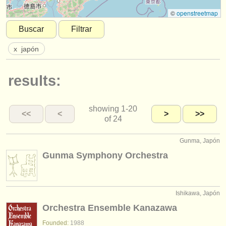
instrumentos en venta
©
openstreetmap
Buscar
Filtrar
instrumentos robados
x
japón
directorios:
orquestas y teatros
results:
conservatorios
showing
1-20
jóvenes orquestas
<<
<
>
>>
of 24
musicalchairs:
Gunma, Japón
acerca de musicalchairs
Gunma Symphony Orchestra
contáctenos
fuentes rss
Ishikawa, Japón
Orchestra Ensemble Kanazawa
noticias sobre música clásica
Founded:
1988