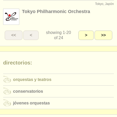
Tokyo, Japón
Tokyo Philharmonic Orchestra
showing
1-20
<<
<
>
>>
of 24
directorios:
orquestas y teatros
conservatorios
jóvenes orquestas