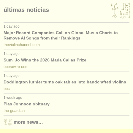
últimas noticias
1 day ago
Major Record Companies Call on Global Music Charts to
Remove AI Songs from their Rankings
theviolinchannel.com
1 day ago
Sumi Jo Wins the 2026 Maria Callas Prize
operawire.com
1 day ago
Doddington luthier turns oak tables into handcrafted violins
bbc
1 week ago
Plas Johnson obituary
the guardian
more news…