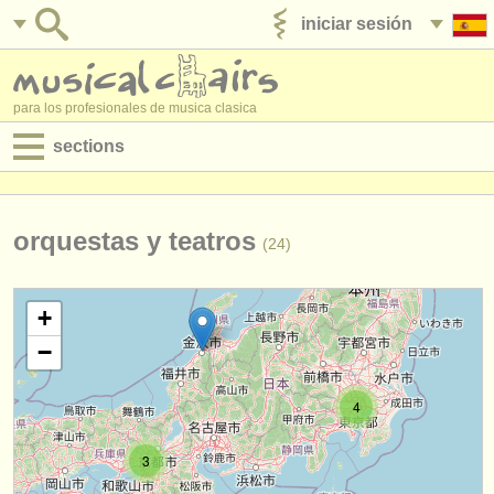
iniciar sesión
anúnciese con nosotros
para los profesionales de musica clasica
sections
anuncios:
empleos - interpretación
orquestas y teatros
(24)
empleos - enseñanza
+
empleos - administración
−
degree courses
4
cursillos
3
concursos