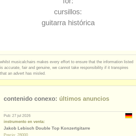
for:
degree courses: tiorba
(1)
instrumentos en venta
cursillos:
degree courses: guitarra histórica
(1)
instrumentos robados
guitarra histórica
concurso de guitarra clasica
directorios:
(4)
orquestas y teatros
venta de guitarra
(6)
conservatorios
guitarra perdido
(180)
whilst musicalchairs makes every effort to ensure that the information listed
jóvenes orquestas
is accurate, fair and genuine, we cannot take responsibility if it transpires
that an advert has misled.
musicalchairs:
acerca de musicalchairs
contenido conexo:
últimos anuncios
contáctenos
fuentes rss
Pub: 27 jul 2026
instrumento en venta:
Jakob Lebisch Double Top Konzertgitarre
noticias sobre música clásica
Precio: 28000