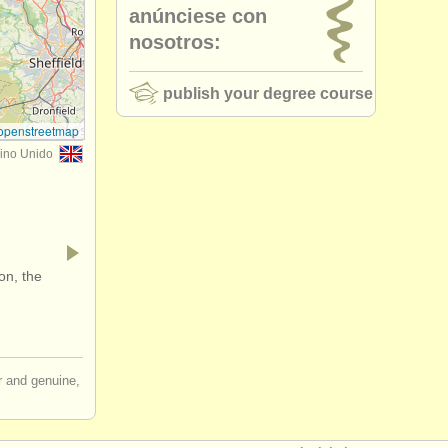
anúnciese con
nosotros:
publish your degree course
openstreetmap
ino Unido
on, the
ir and genuine,