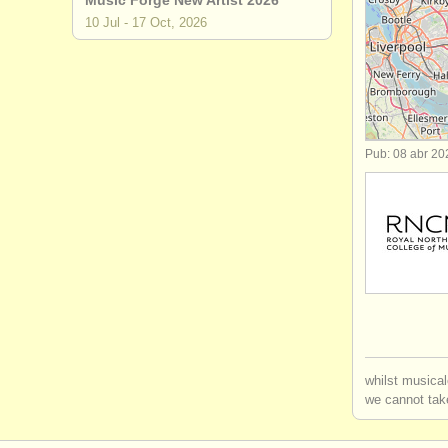
Music Forge New Artist 2026
10 Jul - 17 Oct, 2026
degree cou
concurso d
venta de gu
Pub: 08 abr 20
guitarra p
instrument
whilst musical
we cannot take