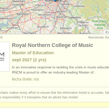
rses: guitarra histórica
(1)
e guitarra clasica
(4)
itarra
(6)
©
26
Manchester, Re
erdido
(180)
Royal Northern College of Music
os robados: instrumentos antiguos/
históricos
(3)
Master of Education
sept
2027
(2 yrs)
In an innovative response to tackling the crisis in music educati
RNCM is proud to offer an industry-leading Master of…
fecha límite: n/a
chairs makes every effort to ensure that the information listed is accurate, fa
 responsibility if it transpires that an advert has misled.