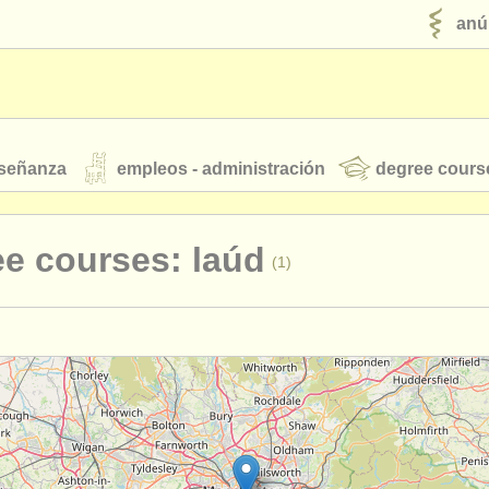
anú
nseñanza
empleos - administración
degree cours
robados
e courses: laúd
(1)
jóvenes orquestas
fuentes rss
noticias sobre música clásica
terclass guitarra clasica
(2)
rses: guitarra
(9)
ut our
ATS
ATS
faq
iniciar sesión
rses: tiorba
(1)