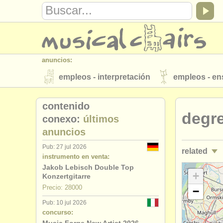
anuncios:
empleos - interpretación
empleos - e
instrumentos en venta
instrumentos 
contenido
degre
directorios:
conexo:
últimos
anuncios
orquestas y teatros
conservatorios
Pub: 27 jul 2026
related
musicalchairs:
instrumento en venta:
acerca de musicalchairs
contáctenos
Jakob Lebisch Double Top
cursos/
mas
+
Konzertgitarre
editor:
Precio: 28000
−
degree cou
anúnciese con nosotros
find out abo
Pub: 10 jul 2026
concurso:
degree cou