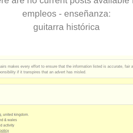
re are no current posts available 
rses: tiorba
(1)
empleos - enseñanza:
rses: guitarra histórica
(1)
guitarra histórica
e guitarra clasica
(4)
itarra
(7)
erdido
(180)
airs makes every effort to ensure that the information listed is accurate, fair
nsibility if it transpires that an advert has misled.
qq, united kingdom.
and & wales
d activity
policy