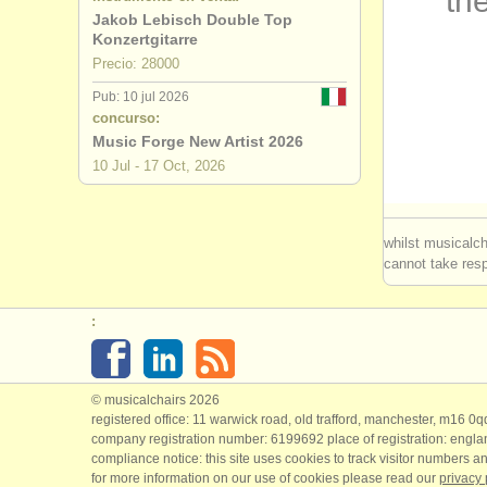
the
Jakob Lebisch Double Top
degree cou
Konzertgitarre
Precio: 28000
degree cou
Pub: 10 jul 2026
concurso:
concurso d
Music Forge New Artist 2026
10 Jul - 17 Oct, 2026
venta de gu
guitarra p
whilst musicalch
cannot take respo
:
© musicalchairs 2026
registered office: 11 warwick road, old trafford, manchester, m16 0
company registration number: ​6199692 place of registration: engl
compliance notice: ​this site uses cookies to track visitor numbers an
for more information on our use of cookies please read our
privacy 