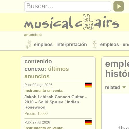
anuncios:
empleos - interpretación
empleos - e
instrumentos en venta
instrumentos 
contenido
emple
directorios:
conexo:
últimos
histó
anuncios
orquestas y teatros
conservatorios
Pub: 08 ago 2026
related
musicalchairs:
instrumento en venta:
acerca de musicalchairs
contáctenos
Jakob Lebisch Concert Guitar –
cursos/
mas
2010 – Solid Spruce / Indian
editor:
Rosewood
degree cou
Precio: 19900
anúnciese con nosotros
find out abo
Pub: 27 jul 2026
degree cou
instrumento en venta: