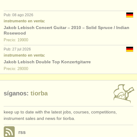
editor:
anúnciese con nosotros
Pub: 08 ago 2026
instrumento en venta:
find out about our
ATS
Jakob Lebisch Concert Guitar – 2010 – Solid Spruce / Indian
Rosewood
Precio: 19900
ATS
faq
Pub: 27 jul 2026
iniciar sesión
instrumento en venta:
Jakob Lebisch Double Top Konzertgitarre
Precio: 28000
síganos:
tiorba
keep up to date with the latest jobs, courses, competitions,
instrument sales and news for tiorba.
rss