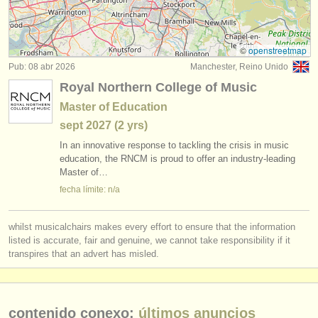
degree courses: guitarra histórica
(1)
instrumentos en venta
concurso de guitarra clasica
(4)
instrumentos robados
©
openstreetmap
Pub: 08 abr 2026
Manchester, Reino Unido
venta de guitarra
directorios:
(7)
Royal Northern College of Music
orquestas y teatros
guitarra perdido
(180)
Master of Education
sept
2027
(2 yrs)
conservatorios
In an innovative response to tackling the crisis in music
jóvenes orquestas
education, the RNCM is proud to offer an industry-leading
Master of…
musicalchairs:
fecha límite: n/a
acerca de musicalchairs
whilst musicalchairs makes every effort to ensure that the information
contáctenos
listed is accurate, fair and genuine, we cannot take responsibility if it
transpires that an advert has misled.
fuentes rss
noticias sobre música clásica
contenido conexo:
últimos anuncios