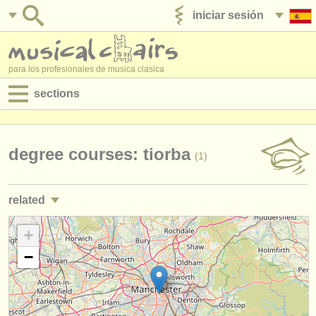
iniciar sesión
anúnciese con nosotros
para los profesionales de musica clasica
sections
anuncios:
empleos - interpretación
degree courses: tiorba
(1)
empleos - enseñanza
related
empleos - administración
cursos/
masterclass guitarra clasica
+
(2)
degree courses
−
degree courses: guitarra
(9)
cursillos
degree courses: laúd
(1)
concursos