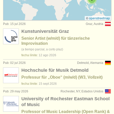
degree courses: formación para docentes
(2)
instrumentos en venta
instrumentos robados
©
openstreetmap
Pub: 15 jul 2026
Graz, Austria
directorios:
Kunstuniversität Graz
orquestas y teatros
Senior Artist (w/m/d) für tänzerische
Improvisation
conservatorios
(a tiempo parcial, a corto plaz)
fecha límite:
12 ago
2026
jóvenes orquestas
Pub: 02 jul 2026
Detmold, Alemania
musicalchairs:
Hochschule für Musik Detmold
acerca de musicalchairs
Professur für „Oboe“ (m/w/d) (W3, Vollzeit)
fecha límite:
15 sept
2026
contáctenos
Pub: 29 may 2026
Rochester, NY, Estados Unidos
fuentes rss
University of Rochester Eastman School
of Music
noticias sobre música clásica
Professor of Music Leadership (Open Rank) &