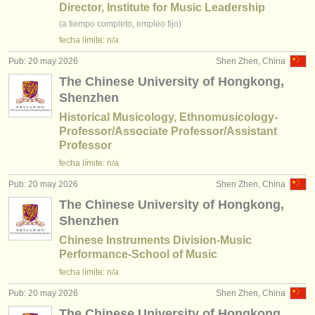
editor:
Director, Institute for Music Leadership
(a tiempo completo, empleo fijo)
anúnciese con nosotros
fecha límite: n/a
find out about our
ATS
Pub: 20 may 2026
Shen Zhen, China
The Chinese University of Hongkong,
ATS
faq
Shenzhen
Historical Musicology, Ethnomusicology-
iniciar sesión
Professor/Associate Professor/Assistant
Professor
fecha límite: n/a
Pub: 20 may 2026
Shen Zhen, China
The Chinese University of Hongkong,
Shenzhen
Chinese Instruments Division-Music
Performance-School of Music
fecha límite: n/a
Pub: 20 may 2026
Shen Zhen, China
The Chinese University of Hongkong,