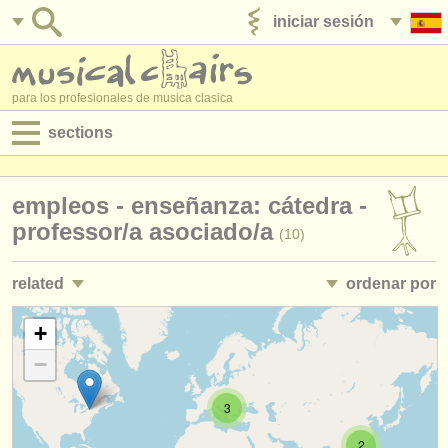
iniciar sesión
anúnciese con nosotros
para los profesionales de musica clasica
sections
anuncios:
empleos - enseñanza: cátedra -
empleos - interpretación
professor/
a asociado/
a
(10)
empleos - enseñanza
related
ordenar por
empleos - administración
empleos - enseñanza: enseñanza de música en el aula
• publicado
+
degree courses
(12)
−
empleos - enseñanza: gestión de conservatorios
•
fecha límite
(3)
cursillos
3
cursillos: formación para docentes
•
país (a-z)
(2)
concursos
2