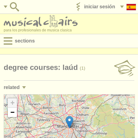
iniciar sesión
anúnciese con nosotros
para los profesionales de musica clasica
sections
anuncios:
empleos - interpretación
degree courses: laúd
(1)
empleos - enseñanza
related
empleos - administración
cursos/
masterclass guitarra clasica
+
(2)
degree courses
−
degree courses: guitarra
(9)
cursillos
degree courses: tiorba
(1)
concursos