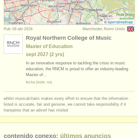
degree courses: guitarra histórica
(1)
instrumentos en venta
concurso de guitarra clasica
(4)
instrumentos robados
©
openstreetmap
Pub: 08 abr 2026
Manchester, Reino Unido
venta de guitarra
directorios:
(6)
Royal Northern College of Music
orquestas y teatros
guitarra perdido
(180)
Master of Education
sept
2027
(2 yrs)
conservatorios
instrumentos robados: instrumentos antiguos/
históricos
(3)
In an innovative response to tackling the crisis in music
jóvenes orquestas
education, the RNCM is proud to offer an industry-leading
Master of…
musicalchairs:
fecha límite: n/a
acerca de musicalchairs
whilst musicalchairs makes every effort to ensure that the information
contáctenos
listed is accurate, fair and genuine, we cannot take responsibility if it
transpires that an advert has misled.
fuentes rss
noticias sobre música clásica
contenido conexo:
últimos anuncios