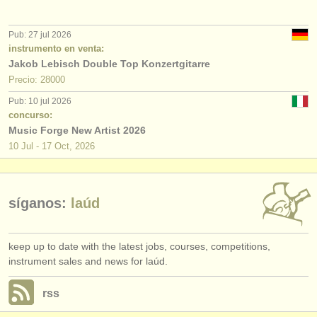
editor:
anúnciese con nosotros
Pub: 27 jul 2026
instrumento en venta:
find out about our
ATS
Jakob Lebisch Double Top Konzertgitarre
Precio: 28000
ATS
faq
Pub: 10 jul 2026
concurso:
iniciar sesión
Music Forge New Artist 2026
10 Jul - 17 Oct, 2026
síganos:
laúd
keep up to date with the latest jobs, courses, competitions,
instrument sales and news for laúd.
rss