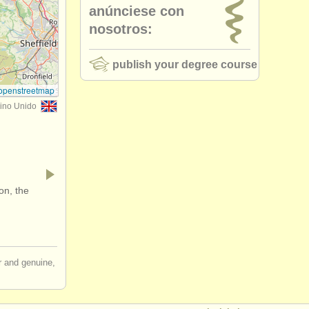
anúnciese con
nosotros:
publish your degree course
openstreetmap
ino Unido
on, the
ir and genuine,