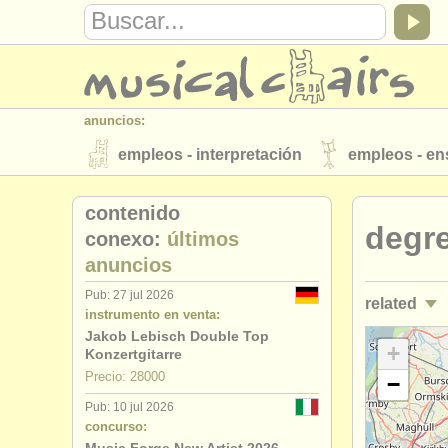
anuncios:
empleos - interpretación
empleos - e
instrumentos en venta
instrumentos 
contenido
degre
directorios:
conexo:
últimos
anuncios
orquestas y teatros
conservatorios
Pub: 27 jul 2026
related
musicalchairs:
instrumento en venta:
acerca de musicalchairs
contáctenos
Jakob Lebisch Double Top
cursos/
mas
+
Konzertgitarre
editor:
Precio: 28000
−
degree cou
anúnciese con nosotros
find out abo
Pub: 10 jul 2026
concurso:
degree cou