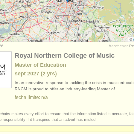
rses: guitarra histórica
(1)
e guitarra clasica
(4)
itarra
(6)
©
26
Manchester, Re
erdido
(180)
Royal Northern College of Music
os robados: instrumentos antiguos/
históricos
(3)
Master of Education
sept
2027
(2 yrs)
In an innovative response to tackling the crisis in music educati
RNCM is proud to offer an industry-leading Master of…
fecha límite: n/a
chairs makes every effort to ensure that the information listed is accurate, fa
 responsibility if it transpires that an advert has misled.