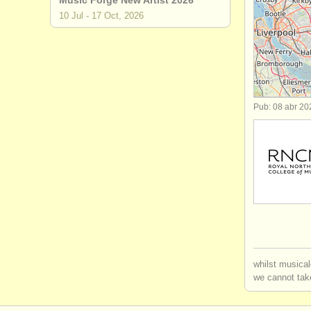
Music Forge New Artist 2026
10 Jul - 17 Oct, 2026
degree cou
concurso d
venta de gu
Pub: 08 abr 20
guitarra p
instrument
whilst musical
we cannot take