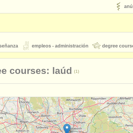
anú
nseñanza
empleos - administración
degree cours
robados
e courses: laúd
(1)
jóvenes orquestas
fuentes rss
noticias sobre música clásica
terclass guitarra clasica
(2)
rses: guitarra
(9)
ut our
ATS
ATS
faq
iniciar sesión
rses: tiorba
(1)