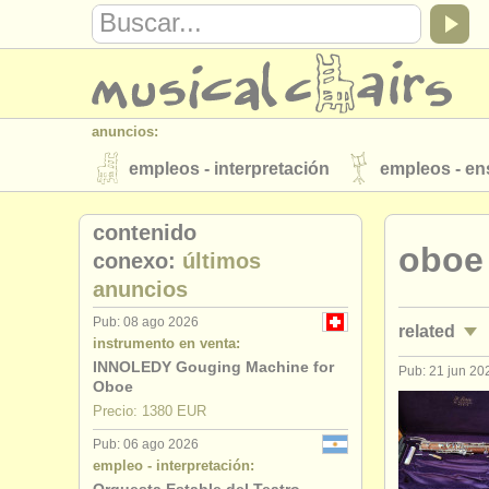
anuncios:
empleos - interpretación
empleos - e
instrumentos en venta
instrumentos 
contenido
oboe
directorios:
conexo:
últimos
anuncios
orquestas y teatros
conservatorios
Pub: 08 ago 2026
related
musicalchairs:
instrumento en venta:
acerca de musicalchairs
contáctenos
INNOLEDY Gouging Machine for
Pub: 21 jun 20
empleos - 
Oboe
editor:
Precio: 1380 EUR
empleos -
anúnciese con nosotros
find out abo
Pub: 06 ago 2026
empleo - interpretación:
cursos/
mas