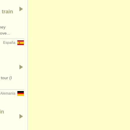
 train
hey
ove...
España
tour (I
Alemania
in