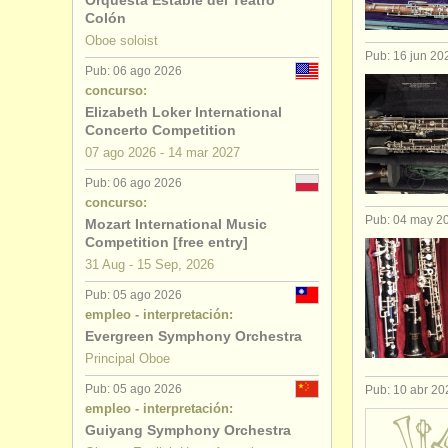
Orquesta Estable del Teatro
Colón
degree co
Oboe soloist
Pub: 16 jun 20
Pub: 06 ago 2026
degree co
concurso:
Elizabeth Loker International
concurso 
Concerto Competition
07 ago
2026
-
14 mar
2027
venta de 
Pub: 06 ago 2026
concurso:
Pub: 04 may 2
Mozart International Music
Competition [free entry]
31 Aug - 15 Sep, 2026
Pub: 05 ago 2026
empleo - interpretación:
Evergreen Symphony Orchestra
Principal Oboe
Pub: 05 ago 2026
Pub: 10 abr 20
empleo - interpretación:
Guiyang Symphony Orchestra