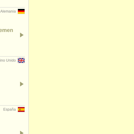
Alemania
Bremen
ino Unido
España