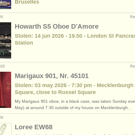
Bruxelles
urses: oboe
(10)
26
Re
urses: baroque oboe
(1)
Howarth S5 Oboe D'Amore
Stolen: 14 jun 2026 - 19.50 - London St Pancra
de oboe
(5)
Station
oboe
(20)
026
Re
Marigaux 901, Nr. 45101
Stolen: 03 may 2026 - 7:30 pm - Mecklenburgh
Square, close to Russel Square
My Marigaux 901 oboe, in a black case, was taken Sunday eve
May) at around 7:30 outside of my house on Mecklenburgh...
26
Loree EW68