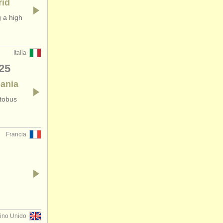
rid
 a high
Italia
25
pania
utobus
Francia
ino Unido