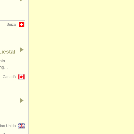
Suiza
Liestal
ain
g...
Canadá
ino Unido