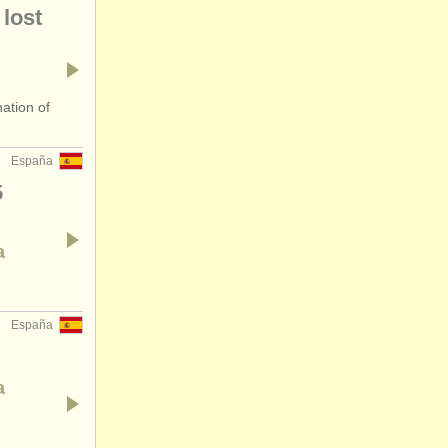
lost
ation of
España
5
a
España
a