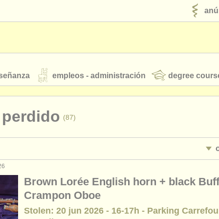
anú
nseñanza
empleos - administración
degree cours
robados
 perdido
(87)
jóvenes orquestas
fuentes rss
noticias sobre música clásica
26
interpretación: oboe
(16)
Brown Lorée English horn + black Buff
 enseñanza: oboe
(1)
Crampon Oboe
ut our
ATS
ATS
faq
iniciar sesión
Stolen: 20 jun 2026 - 16-17h - Parking Carrefou
terclass oboe
(8)