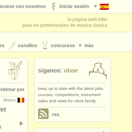
nciese con nosotros
iniciar sesión
la pagina web lider
para los profesionales de musica clasica
es
cursillos
concursos
más
síganos:
oboe
keep up to date with the latest jobs,
ordenar por
courses, competitions, instrument
Bélgica
sales and news for oboe family.
• publicado
et
rss
•
país (a-z)
r