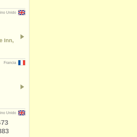
ino Unido
e Inn,
Francia
ino Unido
S73
883