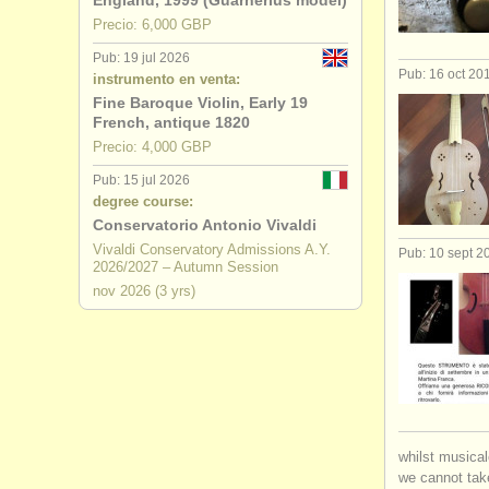
England, 1999 (Guarnerius model)
Precio: 6,000 GBP
degree cou
Pub: 19 jul 2026
Pub: 16 oct 20
instrumento en venta:
degree cou
Fine Baroque Violin, Early 19
French, antique 1820
degree cou
Precio: 4,000 GBP
degree cou
Pub: 15 jul 2026
degree course:
Conservatorio Antonio Vivaldi
degree cou
Vivaldi Conservatory Admissions A.Y.
Pub: 10 sept 2
2026/2027 – Autumn Session
degree cou
nov
2026
(3 yrs)
venta de v
viola da g
whilst musical
we cannot take