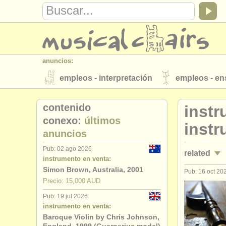
anuncios:
empleos - interpretación
empleos - e
instrumentos en venta
instrumentos 
contenido
inst
directorios:
conexo:
últimos
instr
anuncios
orquestas y teatros
conservatorios
Pub: 02 ago 2026
related
musicalchairs:
instrumento en venta:
acerca de musicalchairs
contáctenos
Simon Brown, Australia, 2001
Pub: 16 oct 20
cursillos: 
Precio: 15,000 AUD
editor:
Pub: 19 jul 2026
cursillos: 
anúnciese con nosotros
find out abo
instrumento en venta:
Baroque Violin by Chris Johnson,
cursillos: 