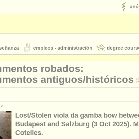
anú
nseñanza
empleos - administración
degree cours
robados
rumentos robados:
umentos antiguos/
históricos
(
jóvenes orquestas
fuentes rss
noticias sobre música clásica
25
baroque violin
(2)
Lost/Stolen viola da gamba bow betwe
baroque viola
(2)
Budapest and Salzburg (3 Oct 2025). M
ut our
ATS
ATS
faq
iniciar sesión
Cotelles.
baroque cello
(2)