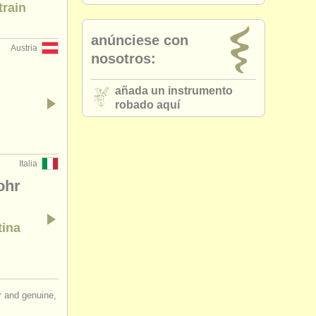
train
anúnciese con
Austria
nosotros:
añada un instrumento
robado aquí
Italia
ohr
tina
ir and genuine,