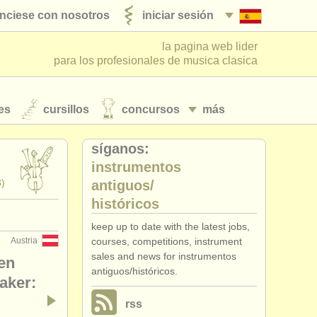
nciese con nosotros
iniciar sesión
la pagina web lider
para los profesionales de musica clasica
es
cursillos
concursos
más
síganos:
instrumentos
3)
antiguos/
históricos
keep up to date with the latest jobs,
Austria
courses, competitions, instrument
sales and news for instrumentos
en
antiguos/históricos.
aker:
rss