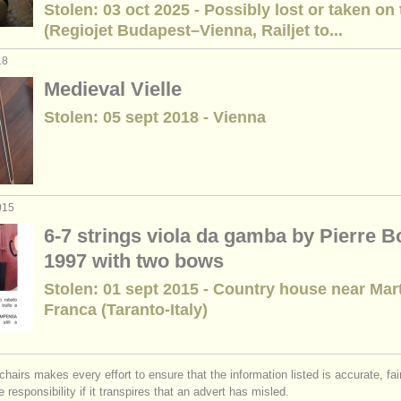
Stolen: 03 oct 2025 - Possibly lost or taken on 
rses: baroque violin
(Regiojet Budapest–Vienna, Railjet to...
(1)
18
rses: baroque viola
(1)
Medieval Vielle
rses: baroque cello
(2)
Stolen: 05 sept 2018 - Vienna
rses: laúd
(1)
rses: tiorba
(1)
015
rses: guitarra histórica
(1)
6-7 strings viola da gamba by Pierre B
1997 with two bows
iola da gamba
(1)
Stolen: 01 sept 2015 - Country house near Mar
amba perdido
(1)
Franca (Taranto-Italy)
chairs makes every effort to ensure that the information listed is accurate, fa
 responsibility if it transpires that an advert has misled.