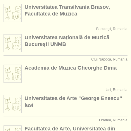
instrumentos en venta
Universitatea Transilvania Brasov,
Facultatea de Muzica
instrumentos robados
directorios:
Bucureşti, Rumania
Universitatea Naţională de Muzică
orquestas y teatros
Bucureşti UNMB
conservatorios
Cluj Napoca, Rumania
jóvenes orquestas
Academia de Muzica Gheorghe Dima
musicalchairs:
acerca de musicalchairs
Iasi, Rumania
contáctenos
Universitatea de Arte "George Enescu"
Iasi
fuentes rss
Oradea, Rumania
noticias sobre música clásica
Facultatea de Arte, Universitatea din