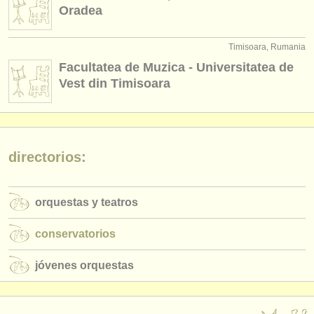
editor:
Oradea
anúnciese con nosotros
Timisoara, Rumania
find out about our
ATS
Facultatea de Muzica - Universitatea de
Vest din Timisoara
ATS
faq
iniciar sesión
directorios:
orquestas y teatros
conservatorios
jóvenes orquestas