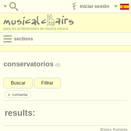
iniciar sesión
anúnciese con nosotros
para los profesionales de musica clasica
sections
anuncios:
empleos - interpretación
conservatorios
(6)
empleos - enseñanza
Buscar
Filtrar
empleos - administración
x
rumania
degree courses
results:
cursillos
concursos
Brasov, Rumania