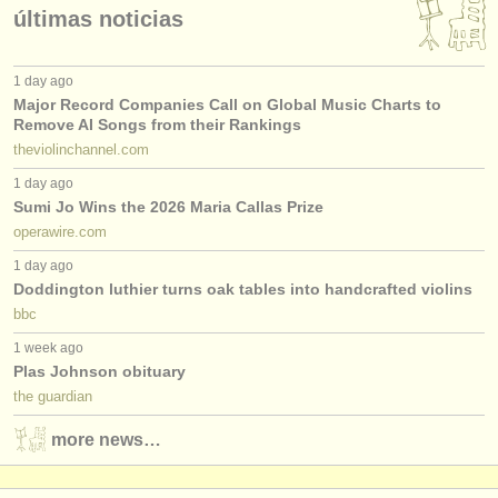
últimas noticias
1 day ago
Major Record Companies Call on Global Music Charts to
Remove AI Songs from their Rankings
theviolinchannel.com
1 day ago
Sumi Jo Wins the 2026 Maria Callas Prize
operawire.com
1 day ago
Doddington luthier turns oak tables into handcrafted violins
bbc
1 week ago
Plas Johnson obituary
the guardian
more news…