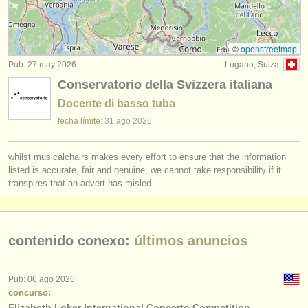
degree courses: tuba
(9)
instrumentos en venta
concurso de tuba
(3)
instrumentos robados
©
openstreetmap
Pub: 27 may 2026
Lugano, Suiza
tuba perdido
directorios:
(2)
Conservatorio della Svizzera italiana
orquestas y teatros
Docente di basso tuba
conservatorios
fecha límite:
31 ago
2026
jóvenes orquestas
whilst musicalchairs makes every effort to ensure that the information
listed is accurate, fair and genuine, we cannot take responsibility if it
musicalchairs:
transpires that an advert has misled.
acerca de musicalchairs
contáctenos
contenido conexo:
últimos anuncios
fuentes rss
Pub: 06 ago 2026
noticias sobre música clásica
concurso:
Elizabeth Loker International Concerto Competition