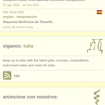
editor:
07 ago
2026
-
14 mar
2027
anúnciese con nosotros
Pub: 16 jul 2026
empleo - interpretación:
find out about our
ATS
Orquesta Sinfónica de Tenerife
Listas de reserva tuba
ATS
faq
iniciar sesión
síganos:
tuba
keep up to date with the latest jobs, courses, competitions,
instrument sales and news for tuba.
rss
anúnciese con nosotros: