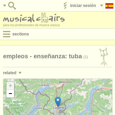
iniciar sesión
anúnciese con nosotros
para los profesionales de musica clasica
sections
anuncios:
empleos - interpretación
empleos - enseñanza: tuba
(1)
empleos - enseñanza
related
empleos - administración
empleos - interpretación: tuba
+
(4)
degree courses
−
cursos/
masterclass tuba
(5)
cursillos
degree courses: serpent/
ophicleide
(1)
concursos