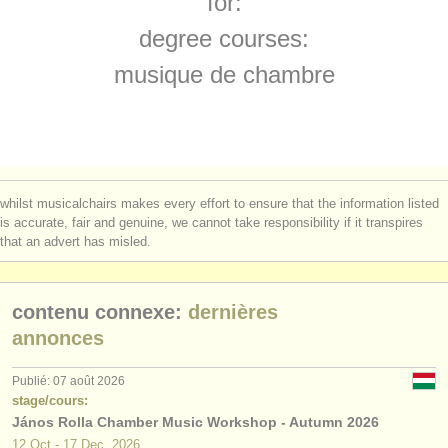
for:
instruments à vendre
degree courses:
instruments volés
musique de chambre
annuaires:
orchestres et l'opéra
conservatoires
whilst musicalchairs makes every effort to ensure that the information listed
orchestres de jeunes
is accurate, fair and genuine, we cannot take responsibility if it transpires
that an advert has misled.
musicalchairs:
a propos de musicalchairs
contenu connexe:
dernières
contactez nous
annonces
rss feeds
Publié: 07 août 2026
stage/cours:
János Rolla Chamber Music Workshop - Autumn 2026
actualités musique classique
12 Oct - 17 Dec, 2026