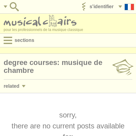
s'identifier
ajouter votre annonce
pour les professionnels de la musique classique
sections
annonces:
degree courses: musique de
jobs - performance
chambre
jobs - enseignement
related
jobs - administration
stages/
cours: musique de chambre
(17)
degree courses
concours de musique de chambre
sorry,
(30)
stages/
cours
there are no current posts available
concours/
prix