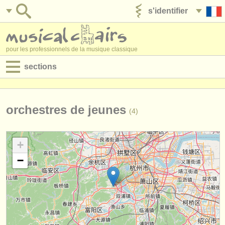
s'identifier
ajouter votre annonce
pour les professionnels de la musique classique
sections
annonces:
jobs - performance
orchestres de jeunes
(4)
jobs - enseignement
+
jobs - administration
−
degree courses
stages/
cours
concours/
prix