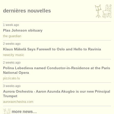
dernières nouvelles
1 week ago
Plas Johnson obituary
the guardian
2 weeks ago
Klaus Mäkelä Says Farewell to Oslo and Hello to Ravinia
newcity music
2 weeks ago
Polina Lebedieva named Conductor-in-Residence at the Paris
National Opera
pizzicato.lu
3 weeks ago
Aurora Orchestra - Aaron Azunda Akugbo is our new Principal
Trumpet
auroraorchestra.com
more news…