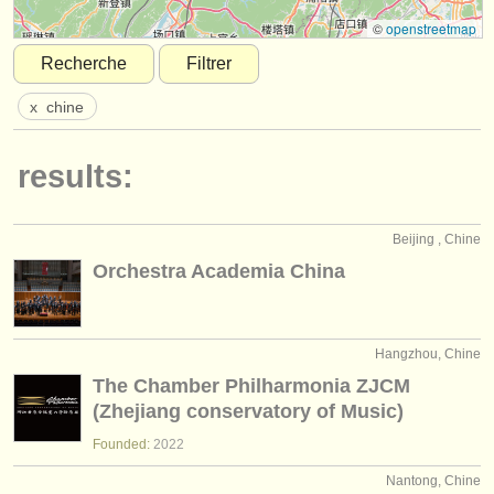
instruments à vendre
©
openstreetmap
Recherche
Filtrer
instruments volés
x
chine
annuaires:
orchestres et l'opéra
results:
conservatoires
Beijing , Chine
orchestres de jeunes
Orchestra Academia China
musicalchairs:
a propos de musicalchairs
Hangzhou, Chine
contactez nous
The Chamber Philharmonia ZJCM
(Zhejiang conservatory of Music)
rss feeds
Founded:
2022
actualités musique classique
Nantong, Chine