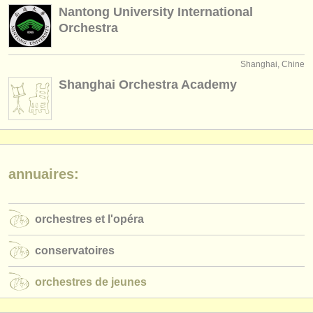
éditeurs:
Nantong University International
Orchestra
ajouter votre annonce
find out about our
ATS
Shanghai, Chine
Shanghai Orchestra Academy
ATS
faq
s'identifier
annuaires:
orchestres et l'opéra
conservatoires
orchestres de jeunes