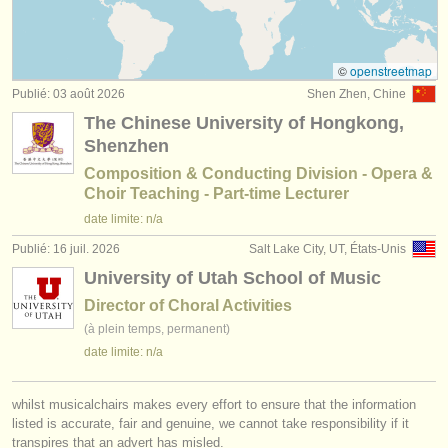
jobs - enseignement: chef de chant
(1)
instruments à vendre
stages/
masterclass direction d'orchestre /
chefs
instruments volés
d’orchestre
©
openstreetmap
(59)
Publié: 03 août 2026
Shen Zhen, Chine
annuaires:
degree courses: chef d'orchestre
(6)
The Chinese University of Hongkong,
orchestres et l'opéra
Shenzhen
concours de chef d'orchestre
(18)
Composition & Conducting Division - Opera &
conservatoires
Choir Teaching - Part-time Lecturer
concours/
prix: chef de chant
(1)
date limite: n/a
orchestres de jeunes
Publié: 16 juil. 2026
Salt Lake City, UT, États-Unis
musicalchairs:
University of Utah School of Music
a propos de musicalchairs
Director of Choral Activities
(à plein temps, permanent)
contactez nous
date limite: n/a
rss feeds
whilst musicalchairs makes every effort to ensure that the information
actualités musique classique
listed is accurate, fair and genuine, we cannot take responsibility if it
transpires that an advert has misled.