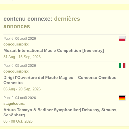
éditeurs:
ajouter votre annonce
contenu connexe:
dernières
find out about our
ATS
annonces
ATS
faq
Publié: 06 août 2026
concours/prix:
Mozart International Music Competition [free entry]
s'identifier
31 Aug - 15 Sep, 2026
Publié: 05 août 2026
concours/prix:
Dirigi l’Ouverture del Flauto Magico – Concorso Omnibus
Orchestra
05 Aug - 20 Sep, 2026
Publié: 04 août 2026
stage/cours:
Arturo Tamayo & Berliner Symphoniker| Debussy, Strauss,
Schönberg
05 - 08 Oct, 2026