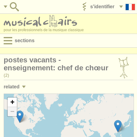
s'identifier
ajouter votre annonce
pour les professionnels de la musique classique
sections
annonces:
postes vacants -
jobs - performance
enseignement: chef de chœur
(2)
jobs - enseignement
related
jobs - administration
jobs - performance: chef d'orchestre
+
(2)
degree courses
−
jobs - performance: chef de chant
(2)
stages/
cours
jobs - enseignement: chef d'orchestre
(4)
concours/
prix