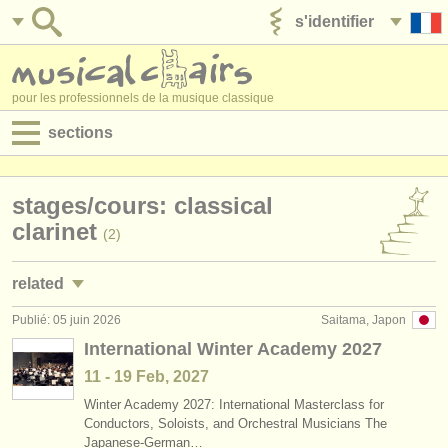
s'identifier
ajouter votre annonce
pour les professionnels de la musique classique
sections
annonces:
stages/
cours: classical
jobs - performance
clarinet
(2)
jobs - enseignement
related
jobs - administration
Publié: 05 juin 2026
Saitama, Japon
jobs - performance: clarinette
(18)
degree courses
International Winter Academy 2027
jobs - enseignement: clarinette
(1)
11 - 19 Feb, 2027
stages/
cours
Winter Academy 2027: International Masterclass for
stages/
masterclass clarinette
(13)
concours/
prix
Conductors, Soloists, and Orchestral Musicians The
Japanese-German…