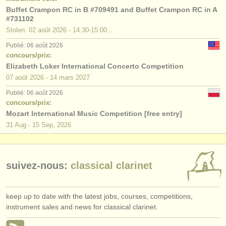
éditeurs:
Buffet Crampon RC in B #709491 and Buffet Crampon RC in A
#731102
ajouter votre annonce
Stolen: 02 août 2026 - 14:30-15:00...
find out about our
ATS
Publié: 06 août 2026
concours/prix:
Elizabeth Loker International Concerto Competition
ATS
faq
07 août
2026
-
14 mars
2027
s'identifier
Publié: 06 août 2026
concours/prix:
Mozart International Music Competition [free entry]
31 Aug - 15 Sep, 2026
suivez-nous:
classical clarinet
keep up to date with the latest jobs, courses, competitions,
instrument sales and news for classical clarinet.