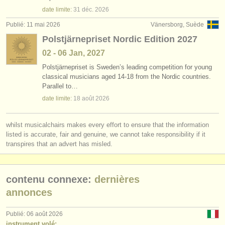
degree courses: clarinette
(9)
instruments à vendre
date limite:
31 déc.
2026
Publié: 11 mai 2026
Vänersborg, Suède
degree courses: classical clarinet
(5)
instruments volés
Polstjärnepriset Nordic Edition 2027
concours de clarinette
annuaires:
(15)
02 - 06 Jan, 2027
orchestres et l'opéra
Polstjärnepriset is Sweden’s leading competition for young
achat clarinette
(14)
classical musicians aged 14-18 from the Nordic countries.
Parallel to…
conservatoires
clarinette perdue
(81)
date limite:
18 août
2026
orchestres de jeunes
whilst musicalchairs makes every effort to ensure that the information
musicalchairs:
listed is accurate, fair and genuine, we cannot take responsibility if it
transpires that an advert has misled.
a propos de musicalchairs
contactez nous
contenu connexe:
dernières
rss feeds
annonces
actualités musique classique
Publié: 06 août 2026
instrument volé: