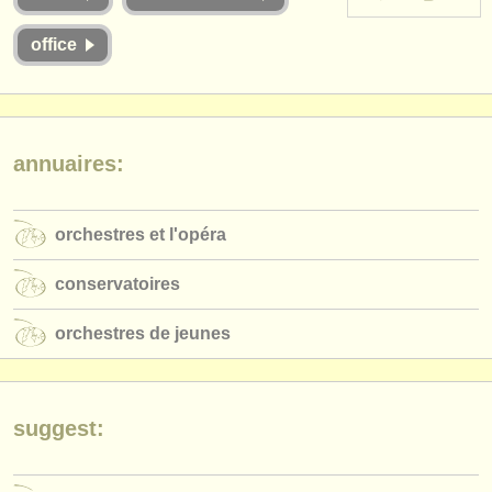
instruments à vendre
office
instruments volés
annuaires:
orchestres et l'opéra
annuaires:
conservatoires
orchestres et l'opéra
orchestres de jeunes
musicalchairs:
conservatoires
a propos de musicalchairs
orchestres de jeunes
contactez nous
rss feeds
suggest:
actualités musique classique