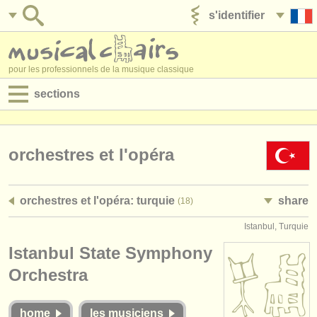
s'identifier
ajouter votre annonce
pour les professionnels de la musique classique
sections
annonces:
jobs - performance
orchestres et l'opéra
jobs - enseignement
orchestres et l'opéra: turquie
share
(18)
jobs - administration
Istanbul, Turquie
degree courses
Istanbul State Symphony
stages/
cours
Orchestra
concours/
prix
home
les musiciens