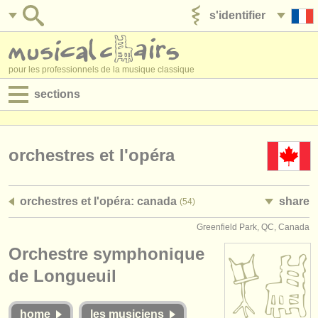
s'identifier
ajouter votre annonce
pour les professionnels de la musique classique
sections
annonces:
jobs - performance
orchestres et l'opéra
jobs - enseignement
orchestres et l'opéra: canada
share
(54)
jobs - administration
Greenfield Park, QC, Canada
degree courses
Orchestre symphonique
stages/
cours
de Longueuil
concours/
prix
home
les musiciens