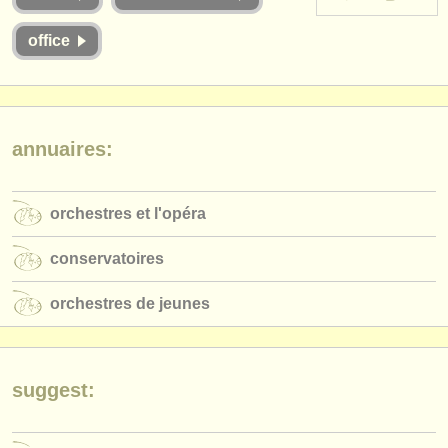
instruments à vendre
office
instruments volés
annuaires:
orchestres et l'opéra
annuaires:
conservatoires
orchestres et l'opéra
orchestres de jeunes
musicalchairs:
conservatoires
a propos de musicalchairs
orchestres de jeunes
contactez nous
rss feeds
suggest:
actualités musique classique