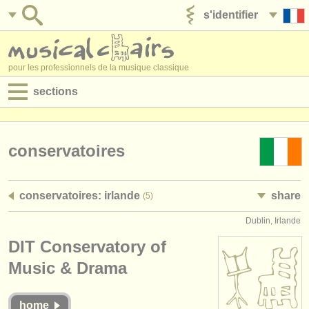
s'identifier
ajouter votre annonce
pour les professionnels de la musique classique
sections
annonces:
jobs - performance
conservatoires
jobs - enseignement
conservatoires: irlande
share
(5)
jobs - administration
Dublin, Irlande
degree courses
DIT Conservatory of
stages/
cours
Music & Drama
concours/
prix
home