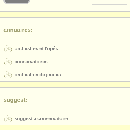
instruments à vendre
instruments volés
annuaires:
annuaires:
orchestres et l'opéra
orchestres et l'opéra
conservatoires
conservatoires
orchestres de jeunes
orchestres de jeunes
musicalchairs:
a propos de musicalchairs
contactez nous
suggest:
rss feeds
suggest a conservatoire
actualités musique classique