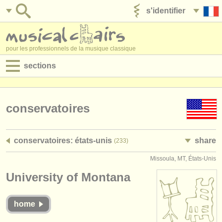
s'identifier
ajouter votre annonce
pour les professionnels de la musique classique
sections
annonces:
jobs - performance
conservatoires
jobs - enseignement
conservatoires: états-unis
share
(233)
jobs - administration
Missoula, MT, États-Unis
degree courses
University of Montana
stages/
cours
home
concours/
prix