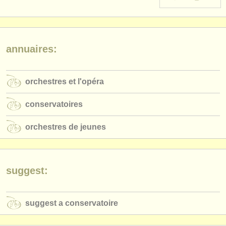
instruments à vendre
instruments volés
annuaires:
annuaires:
orchestres et l'opéra
orchestres et l'opéra
conservatoires
conservatoires
orchestres de jeunes
orchestres de jeunes
musicalchairs:
a propos de musicalchairs
contactez nous
suggest:
rss feeds
suggest a conservatoire
actualités musique classique