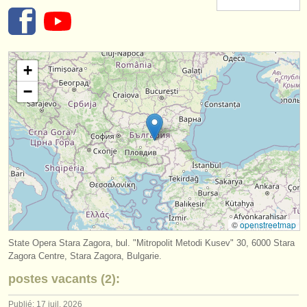
instruments à vendre
instruments volés
+
annuaires:
−
orchestres et l'opéra
conservatoires
orchestres de jeunes
musicalchairs:
a propos de musicalchairs
©
openstreetmap
contactez nous
State Opera Stara Zagora, bul. "Mitropolit Metodi Kusev" 30, 6000 Stara
Zagora Centre, Stara Zagora, Bulgarie.
rss feeds
postes vacants (2):
actualités musique classique
Publié: 17 juil. 2026