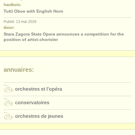
éditeurs:
hautbois:
Tutti Oboe with English Horn
ajouter votre annonce
Publié: 13 mai 2026
find out about our
ATS
ténor:
Stara Zagora State Opera announces a competition for the
ATS
faq
position of artist-chorister
s'identifier
annuaires:
orchestres et l'opéra
conservatoires
orchestres de jeunes