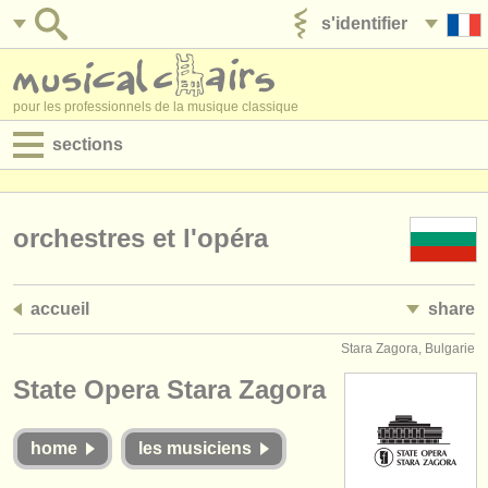
s'identifier
ajouter votre annonce
pour les professionnels de la musique classique
sections
annonces:
jobs - performance
orchestres et l'opéra
jobs - enseignement
accueil
share
jobs - administration
Stara Zagora, Bulgarie
degree courses
State Opera Stara Zagora
stages/
cours
home
les musiciens
concours/
prix