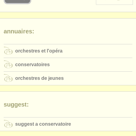
instruments à vendre
instruments volés
annuaires:
annuaires:
orchestres et l'opéra
orchestres et l'opéra
conservatoires
conservatoires
orchestres de jeunes
orchestres de jeunes
musicalchairs:
a propos de musicalchairs
contactez nous
suggest:
rss feeds
suggest a conservatoire
actualités musique classique