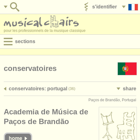
s'identifier
ajouter votre annonce
pour les professionnels de la musique classique
sections
annonces:
jobs - performance
conservatoires
jobs - enseignement
conservatoires: portugal
share
(36)
jobs - administration
Paços de Brandão, Portugal
degree courses
Academia de Música de
stages/
cours
Paços de Brandão
concours/
prix
home