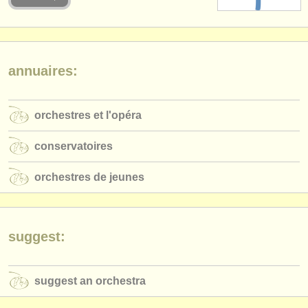
instruments à vendre
instruments volés
annuaires:
annuaires:
orchestres et l'opéra
orchestres et l'opéra
conservatoires
conservatoires
orchestres de jeunes
orchestres de jeunes
musicalchairs:
a propos de musicalchairs
contactez nous
suggest:
rss feeds
suggest an orchestra
actualités musique classique