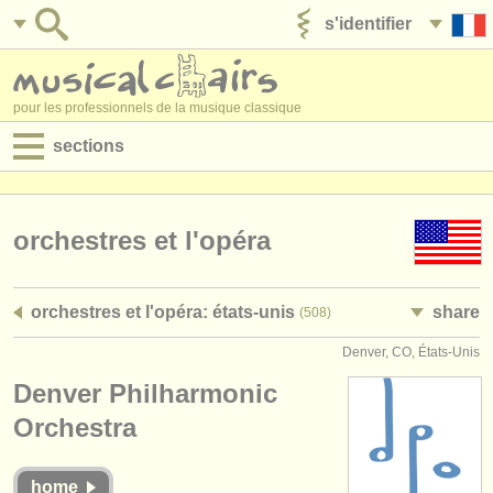
s'identifier
ajouter votre annonce
pour les professionnels de la musique classique
sections
annonces:
jobs - performance
orchestres et l'opéra
jobs - enseignement
orchestres et l'opéra: états-unis
share
(508)
jobs - administration
Denver, CO, États-Unis
degree courses
Denver Philharmonic
stages/
cours
Orchestra
concours/
prix
home