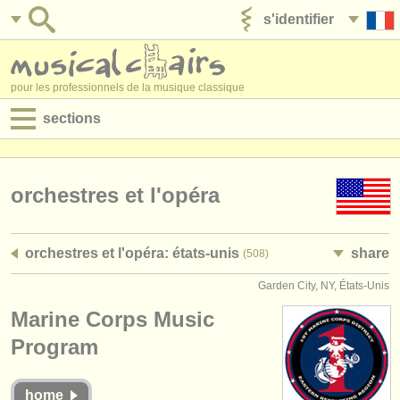
s'identifier
ajouter votre annonce
pour les professionnels de la musique classique
sections
annonces:
jobs - performance
orchestres et l'opéra
jobs - enseignement
orchestres et l'opéra: états-unis
share
(508)
jobs - administration
Garden City, NY, États-Unis
degree courses
Marine Corps Music
stages/
cours
Program
concours/
prix
home