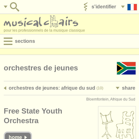
s'identifier
ajouter votre annonce
pour les professionnels de la musique classique
sections
annonces:
jobs - performance
orchestres de jeunes
jobs - enseignement
orchestres de jeunes: afrique du sud
share
(10)
jobs - administration
Bloemfontein, Afrique du Sud
degree courses
Free State Youth
stages/
cours
Orchestra
concours/
prix
home