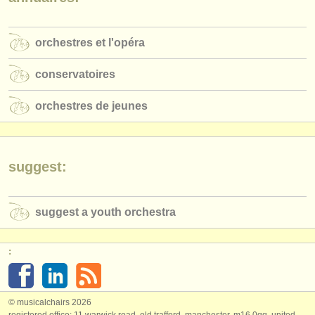
éditeurs:
ajouter votre annonce
orchestres et l'opéra
find out about our
ATS
conservatoires
ATS
faq
orchestres de jeunes
s'identifier
suggest:
suggest a youth orchestra
:
© musicalchairs 2026