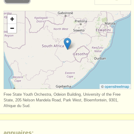
instruments à vendre
+
instruments volés
−
annuaires:
orchestres et l'opéra
conservatoires
orchestres de jeunes
musicalchairs:
©
openstreetmap
a propos de musicalchairs
Free State Youth Orchestra, Odeion Building, University of the Free
contactez nous
State, 205 Nelson Mandela Road, Park West, Bloemfontein, 9301,
Afrique du Sud.
rss feeds
actualités musique classique
annuaires: