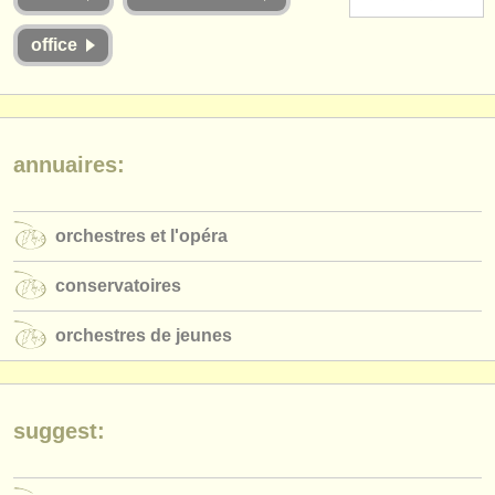
instruments à vendre
office
instruments volés
annuaires:
orchestres et l'opéra
annuaires:
conservatoires
orchestres et l'opéra
orchestres de jeunes
musicalchairs:
conservatoires
a propos de musicalchairs
orchestres de jeunes
contactez nous
rss feeds
suggest:
actualités musique classique