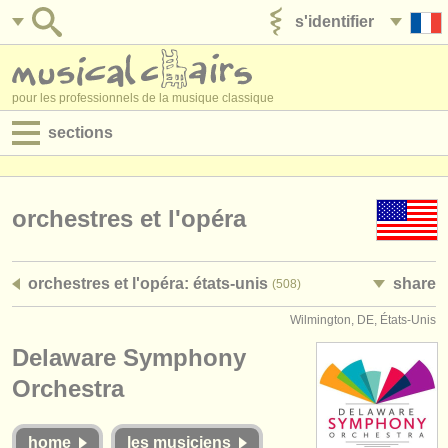
s'identifier
ajouter votre annonce
pour les professionnels de la musique classique
sections
annonces:
jobs - performance
orchestres et l'opéra
jobs - enseignement
orchestres et l'opéra: états-unis
share
(508)
jobs - administration
Wilmington, DE, États-Unis
degree courses
Delaware Symphony
stages/
cours
Orchestra
concours/
prix
home
les musiciens